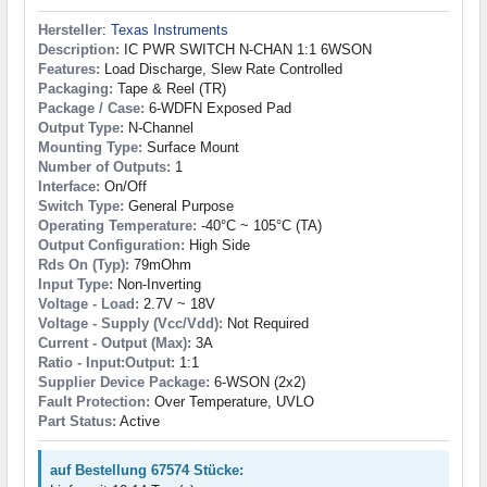
Hersteller
:
Texas Instruments
Description:
IC PWR SWITCH N-CHAN 1:1 6WSON
Features:
Load Discharge, Slew Rate Controlled
Packaging:
Tape & Reel (TR)
Package / Case:
6-WDFN Exposed Pad
Output Type:
N-Channel
Mounting Type:
Surface Mount
Number of Outputs:
1
Interface:
On/Off
Switch Type:
General Purpose
Operating Temperature:
-40°C ~ 105°C (TA)
Output Configuration:
High Side
Rds On (Typ):
79mOhm
Input Type:
Non-Inverting
Voltage - Load:
2.7V ~ 18V
Voltage - Supply (Vcc/Vdd):
Not Required
Current - Output (Max):
3A
Ratio - Input:Output:
1:1
Supplier Device Package:
6-WSON (2x2)
Fault Protection:
Over Temperature, UVLO
Part Status:
Active
auf Bestellung 67574 Stücke: