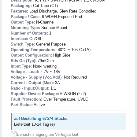
Description:
IC PWR SWITCH N-CHAN 1:1 6WSON
Packaging:
Cut Tape (CT)
Features:
Load Discharge, Slew Rate Controlled
Package / Case:
6-WDFN Exposed Pad
Output Type:
N-Channel
Mounting Type:
Surface Mount
Number of Outputs:
1
Interface:
On/Off
Switch Type:
General Purpose
Operating Temperature:
-40°C ~ 105°C (TA)
Output Configuration:
High Side
Rds On (Typ):
79mOhm
Input Type:
Non-Inverting
Voltage - Load:
2.7V ~ 18V
Voltage - Supply (Vcc/Vdd):
Not Required
Current - Output (Max):
3A
Ratio - Input:Output:
1:1
Supplier Device Package:
6-WSON (2x2)
Fault Protection:
Over Temperature, UVLO
Part Status:
Active
auf Bestellung 67574 Stücke:
Lieferzeit 10-14 Tag (e)
Benachrichtigung bei Verfügbarkeit