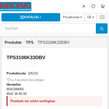
KATALOG
Privatkunde
DE
Togg
navi
Produkte
>
TPS
>
TPS3106K33DBV
TPS3106K33DBV
Produktcode
: 105215
zu Favoriten hinzufügen
Hersteller
:
8542399000
8542 39 90 00
Produkt ist nicht verfügbar