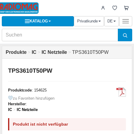
KATALOG
Privatkunde
DE
Togg
navi
Produkte
>
IC
>
IC Netzteile
>
TPS3610T50PW
TPS3610T50PW
Produktcode
: 154625
zu Favoriten hinzufügen
Hersteller
:
IC
>
IC Netzteile
Produkt ist nicht verfügbar