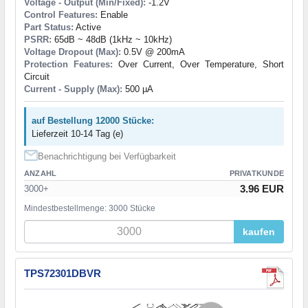
Voltage - Output (Min/Fixed):
-1.2V
Control Features:
Enable
Part Status:
Active
PSRR:
65dB ~ 48dB (1kHz ~ 10kHz)
Voltage Dropout (Max):
0.5V @ 200mA
Protection Features:
Over Current, Over Temperature, Short
Circuit
Current - Supply (Max):
500 µA
auf Bestellung 12000 Stücke:
Lieferzeit 10-14 Tag (e)
Benachrichtigung bei Verfügbarkeit
ANZAHL
PRIVATKUNDE
3.96 EUR
3000+
Mindestbestellmenge: 3000 Stücke
kaufen
TPS72301DBVR