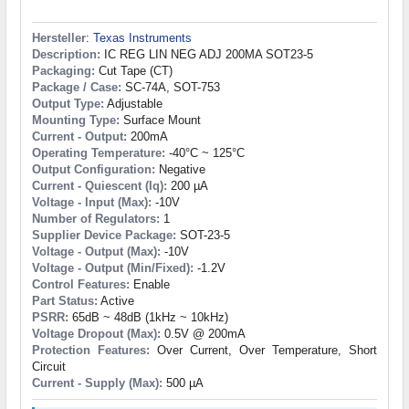
Hersteller
:
Texas Instruments
Description:
IC REG LIN NEG ADJ 200MA SOT23-5
Packaging:
Cut Tape (CT)
Package / Case:
SC-74A, SOT-753
Output Type:
Adjustable
Mounting Type:
Surface Mount
Current - Output:
200mA
Operating Temperature:
-40°C ~ 125°C
Output Configuration:
Negative
Current - Quiescent (Iq):
200 µA
Voltage - Input (Max):
-10V
Number of Regulators:
1
Supplier Device Package:
SOT-23-5
Voltage - Output (Max):
-10V
Voltage - Output (Min/Fixed):
-1.2V
Control Features:
Enable
Part Status:
Active
PSRR:
65dB ~ 48dB (1kHz ~ 10kHz)
Voltage Dropout (Max):
0.5V @ 200mA
Protection Features:
Over Current, Over Temperature, Short
Circuit
Current - Supply (Max):
500 µA