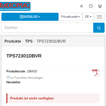
KATALOG
Privatkunde
DE
Togg
navi
Produkte
>
TPS
>
TPS72301DBVR
TPS72301DBVR
Produktcode
: 186420
zu Favoriten hinzufügen
Hersteller
:
Produkt ist nicht verfügbar