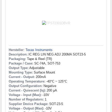
Hersteller
:
Texas Instruments
Description:
IC REG LIN NEG ADJ 200MA SOT23-5
Packaging:
Tape & Reel (TR)
Package / Case:
SC-74A, SOT-753
Output Type:
Adjustable
Mounting Type:
Surface Mount
Current - Output:
200mA
Operating Temperature:
-40°C ~ 125°C
Output Configuration:
Negative
Current - Quiescent (Iq):
200 µA
Voltage - Input (Max):
-10V
Number of Regulators:
1
Supplier Device Package:
SOT-23-5
Voltage - Output (Max):
-10V