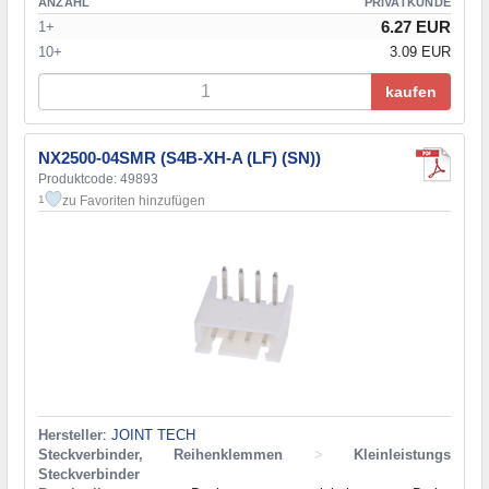
ANZAHL
PRIVATKUNDE
6.27 EUR
1+
10+
3.09 EUR
kaufen
NX2500-04SMR (S4B-XH-A (LF) (SN))
Produktcode: 49893
zu Favoriten hinzufügen
1
Hersteller
:
JOINT TECH
Steckverbinder, Reihenklemmen
>
Kleinleistungs
Steckverbinder