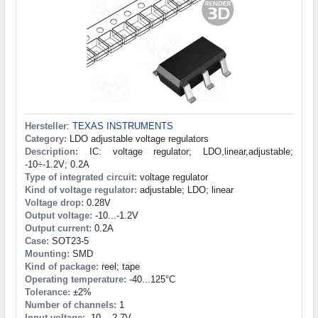
Hersteller
:
TEXAS INSTRUMENTS
Category:
LDO adjustable voltage regulators
Description:
IC: voltage regulator; LDO,linear,adjustable;
-10÷-1.2V; 0.2A
Type of integrated circuit:
voltage regulator
Kind of voltage regulator:
adjustable; LDO; linear
Voltage drop:
0.28V
Output voltage:
-10...-1.2V
Output current:
0.2A
Case:
SOT23-5
Mounting:
SMD
Kind of package:
reel; tape
Operating temperature:
-40...125°C
Tolerance:
±2%
Number of channels:
1
Input voltage:
-10...-2.7V