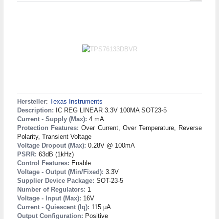
Hersteller
:
Texas Instruments
Description:
IC REG LINEAR 3.3V 100MA SOT23-5
Current - Supply (Max):
4 mA
Protection Features:
Over Current, Over Temperature, Reverse
Polarity, Transient Voltage
Voltage Dropout (Max):
0.28V @ 100mA
PSRR:
63dB (1kHz)
Control Features:
Enable
Voltage - Output (Min/Fixed):
3.3V
Supplier Device Package:
SOT-23-5
Number of Regulators:
1
Voltage - Input (Max):
16V
Current - Quiescent (Iq):
115 µA
Output Configuration:
Positive