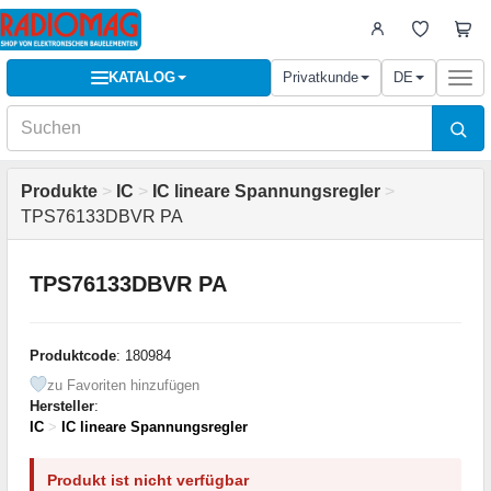
KATALOG
Privatkunde
DE
Togg
navi
Produkte
>
IC
>
IC lineare Spannungsregler
>
TPS76133DBVR PA
TPS76133DBVR PA
Produktcode
: 180984
zu Favoriten hinzufügen
Hersteller
:
IC
>
IC lineare Spannungsregler
Produkt ist nicht verfügbar