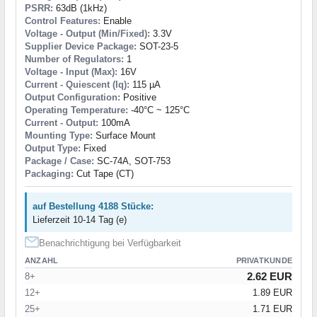
PSRR:
63dB (1kHz)
Control Features:
Enable
Voltage - Output (Min/Fixed):
3.3V
Supplier Device Package:
SOT-23-5
Number of Regulators:
1
Voltage - Input (Max):
16V
Current - Quiescent (Iq):
115 µA
Output Configuration:
Positive
Operating Temperature:
-40°C ~ 125°C
Current - Output:
100mA
Mounting Type:
Surface Mount
Output Type:
Fixed
Package / Case:
SC-74A, SOT-753
Packaging:
Cut Tape (CT)
auf Bestellung 4188 Stücke:
Lieferzeit 10-14 Tag (e)
Benachrichtigung bei Verfügbarkeit
ANZAHL
PRIVATKUNDE
2.62 EUR
8+
12+
1.89 EUR
25+
1.71 EUR