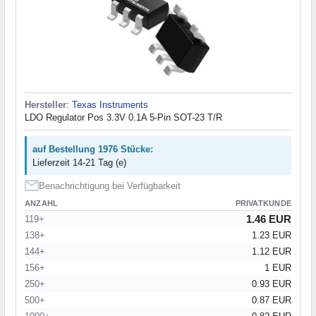
Hersteller
:
Texas Instruments
LDO Regulator Pos 3.3V 0.1A 5-Pin SOT-23 T/R
auf Bestellung 1976 Stücke:
Lieferzeit 14-21 Tag (e)
Benachrichtigung bei Verfügbarkeit
ANZAHL
PRIVATKUNDE
1.46 EUR
119+
138+
1.23 EUR
144+
1.12 EUR
156+
1 EUR
250+
0.93 EUR
500+
0.87 EUR