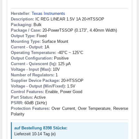
Hersteller
:
Texas Instruments
Description:
IC REG LINEAR 1.5V 1A 20-HTSSOP
Packaging:
Bulk
Package / Case:
20-PowerTSSOP (0.173", 4.40mm Width)
Output Type:
Fixed
Mounting Type:
Surface Mount
Current - Output:
1A
Operating Temperature:
-40°C ~ 125°C
Output Configuration:
Positive
Current - Quiescent (Iq):
125 µA
Voltage - Input (Max):
10V
Number of Regulators:
1
Supplier Device Package:
20-HTSSOP
Voltage - Output (Min/Fixed):
1.5V
Control Features:
Enable, Power Good
Part Status:
Active
PSRR:
60dB (1kHz)
Protection Features:
Over Current, Over Temperature, Reverse
Polarity
auf Bestellung 8398 Stücke:
Lieferzeit 10-14 Tag (e)