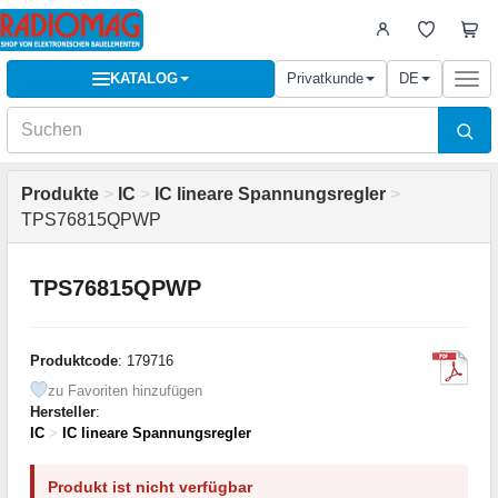
KATALOG
Privatkunde
DE
Togg
navi
Produkte
>
IC
>
IC lineare Spannungsregler
>
TPS76815QPWP
TPS76815QPWP
Produktcode
: 179716
zu Favoriten hinzufügen
Hersteller
:
IC
>
IC lineare Spannungsregler
Produkt ist nicht verfügbar