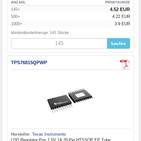
ANZAHL
PRIVATKUNDE
4.52 EUR
145+
500+
4.22 EUR
1000+
3.9 EUR
Mindestbestellmenge: 145 Stücke
kaufen
TPS76815QPWP
Hersteller
:
Texas Instruments
LDO Regulator Pos 1.5V 1A 20-Pin HTSSOP EP Tube