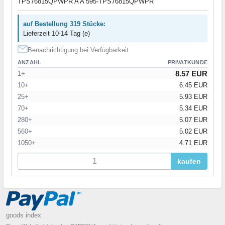
TPS76815QPWPR A A 595-TPS76815QPWPR
auf Bestellung 319 Stücke:
Lieferzeit 10-14 Tag (e)
Benachrichtigung bei Verfügbarkeit
ANZAHL
PRIVATKUNDE
8.57 EUR
1+
10+
6.45 EUR
25+
5.93 EUR
70+
5.34 EUR
280+
5.07 EUR
560+
5.02 EUR
1050+
4.71 EUR
kaufen
goods index