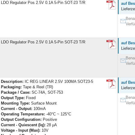
LDO Regulator Pos 2.5V 0.1A 5-Pin SOT-23 T/R
auf Bes
Lieferze
Benac
Verfü
LDO Regulator Pos 2.5V 0.1A 5-Pin SOT-23 T/R
auf Bes
Lieferze
Benac
Verfü
Description:
IC REG LINEAR 2.5V 100MA SOT23-5
auf Bes
Packaging:
Tape & Reel (TR)
Lieferze
Package / Case:
SC-74A, SOT-753
Benac
Output Type:
Fixed
Verfü
Mounting Type:
Surface Mount
Current - Output:
100mA
Operating Temperature:
-40°C ~ 125°C
Output Configuration:
Positive
Current - Quiescent (Iq):
28 µA
Voltage - Input (Max):
10V