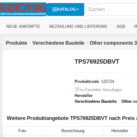
KATALOG
NEUE ANKÜNFTE
BEZAHLUNG UND LIEFERUNG
AGB
I
Produkte
>
Verschiedene Bauteile
>
Other components 3
TPS76925DBVT
Produktcode
: 125724
zu Favoriten hinzufügen
Hersteller
:
Verschiedene Bauteile
>
Other c
Weitere Produktangebote TPS76925DBVT nach Preis a
Foto
Bezeichnung
Hersteller