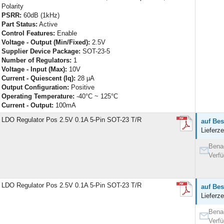
Polarity
PSRR:
60dB (1kHz)
Part Status:
Active
Control Features:
Enable
Voltage - Output (Min/Fixed):
2.5V
Supplier Device Package:
SOT-23-5
Number of Regulators:
1
Voltage - Input (Max):
10V
Current - Quiescent (Iq):
28 µA
Output Configuration:
Positive
Operating Temperature:
-40°C ~ 125°C
Current - Output:
100mA
LDO Regulator Pos 2.5V 0.1A 5-Pin SOT-23 T/R
auf Bes
Lieferze
Benac
Verfü
LDO Regulator Pos 2.5V 0.1A 5-Pin SOT-23 T/R
auf Bes
Lieferze
Benac
Verfü