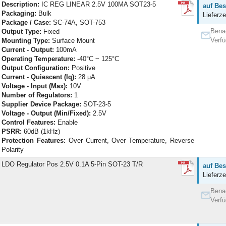
Description:
IC REG LINEAR 2.5V 100MA SOT23-5
auf Bes
Packaging:
Bulk
Lieferze
Package / Case:
SC-74A, SOT-753
Benac
Output Type:
Fixed
Verfü
Mounting Type:
Surface Mount
Current - Output:
100mA
Operating Temperature:
-40°C ~ 125°C
Output Configuration:
Positive
Current - Quiescent (Iq):
28 µA
Voltage - Input (Max):
10V
Number of Regulators:
1
Supplier Device Package:
SOT-23-5
Voltage - Output (Min/Fixed):
2.5V
Control Features:
Enable
PSRR:
60dB (1kHz)
Protection Features:
Over Current, Over Temperature, Reverse
Polarity
LDO Regulator Pos 2.5V 0.1A 5-Pin SOT-23 T/R
auf Bes
Lieferze
Benac
Verfü