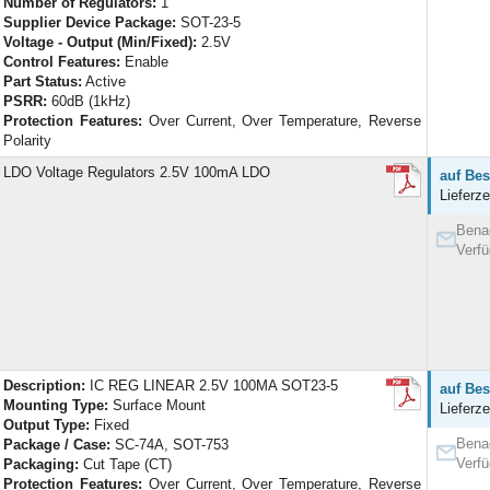
Number of Regulators:
1
Supplier Device Package:
SOT-23-5
Voltage - Output (Min/Fixed):
2.5V
Control Features:
Enable
Part Status:
Active
PSRR:
60dB (1kHz)
Protection Features:
Over Current, Over Temperature, Reverse
Polarity
LDO Voltage Regulators 2.5V 100mA LDO
auf Bes
Lieferze
Benac
Verfü
Description:
IC REG LINEAR 2.5V 100MA SOT23-5
auf Bes
Mounting Type:
Surface Mount
Lieferze
Output Type:
Fixed
Benac
Package / Case:
SC-74A, SOT-753
Verfü
Packaging:
Cut Tape (CT)
Protection Features:
Over Current, Over Temperature, Reverse