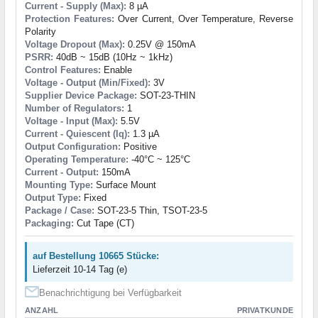
Current - Supply (Max):
8 µA
Protection Features:
Over Current, Over Temperature, Reverse
Polarity
Voltage Dropout (Max):
0.25V @ 150mA
PSRR:
40dB ~ 15dB (10Hz ~ 1kHz)
Control Features:
Enable
Voltage - Output (Min/Fixed):
3V
Supplier Device Package:
SOT-23-THIN
Number of Regulators:
1
Voltage - Input (Max):
5.5V
Current - Quiescent (Iq):
1.3 µA
Output Configuration:
Positive
Operating Temperature:
-40°C ~ 125°C
Current - Output:
150mA
Mounting Type:
Surface Mount
Output Type:
Fixed
Package / Case:
SOT-23-5 Thin, TSOT-23-5
Packaging:
Cut Tape (CT)
auf Bestellung 10665 Stücke:
Lieferzeit 10-14 Tag (e)
Benachrichtigung bei Verfügbarkeit
ANZAHL
PRIVATKUNDE