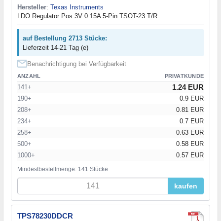
Hersteller
:
Texas Instruments
LDO Regulator Pos 3V 0.15A 5-Pin TSOT-23 T/R
auf Bestellung 2713 Stücke:
Lieferzeit 14-21 Tag (e)
Benachrichtigung bei Verfügbarkeit
ANZAHL
PRIVATKUNDE
1.24 EUR
141+
190+
0.9 EUR
208+
0.81 EUR
234+
0.7 EUR
258+
0.63 EUR
500+
0.58 EUR
1000+
0.57 EUR
Mindestbestellmenge: 141 Stücke
kaufen
TPS78230DDCR