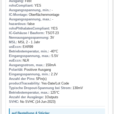
Ausgang:
Fest
rohsCompliant:
YES
Ausgangsspannung, min.:
-
IC-Montage:
Oberflächenmontage
Ausgangsspannung, max.:
-
hazardous:
false
rohsPhthalatesCompliant:
YES
IC-Gehäuse / Bauform:
TSOT-23
Nennausgangsspannung:
3V
MSL:
MSL 2 - 1 Jahr
usEccn:
EAR99
Betriebstemperatur, min.:
-40°C
Eingangsspannung, max.:
5.5V
euEccn:
NLR
Ausgangsstrom, max.:
150mA
Polarität:
Positiver Ausgang
Eingangsspannung, min.:
2.2V
Anzahl der Pins:
5Pin(s)
productTraceability:
Yes-Date/Lot Code
Typische Dropout-Spannung bei Strom:
130mV
Betriebstemperatur, max.:
125°C
Anzahl der Ausgänge:
1Outputs
SVHC:
No SVHC (14-Jun-2023)
auf Bestellung 4 Stücke: