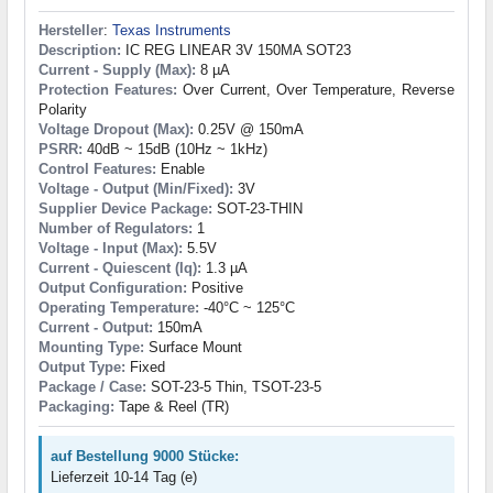
Hersteller
:
Texas Instruments
Description:
IC REG LINEAR 3V 150MA SOT23
Current - Supply (Max):
8 µA
Protection Features:
Over Current, Over Temperature, Reverse
Polarity
Voltage Dropout (Max):
0.25V @ 150mA
PSRR:
40dB ~ 15dB (10Hz ~ 1kHz)
Control Features:
Enable
Voltage - Output (Min/Fixed):
3V
Supplier Device Package:
SOT-23-THIN
Number of Regulators:
1
Voltage - Input (Max):
5.5V
Current - Quiescent (Iq):
1.3 µA
Output Configuration:
Positive
Operating Temperature:
-40°C ~ 125°C
Current - Output:
150mA
Mounting Type:
Surface Mount
Output Type:
Fixed
Package / Case:
SOT-23-5 Thin, TSOT-23-5
Packaging:
Tape & Reel (TR)
auf Bestellung 9000 Stücke:
Lieferzeit 10-14 Tag (e)