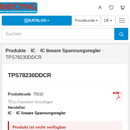
KATALOG
Privatkunde
DE
Togg
navi
Produkte
>
IC
>
IC lineare Spannungsregler
>
TPS78230DDCR
TPS78230DDCR
Produktcode
: 75510
zu Favoriten hinzufügen
Hersteller
:
IC
>
IC lineare Spannungsregler
Produkt ist nicht verfügbar