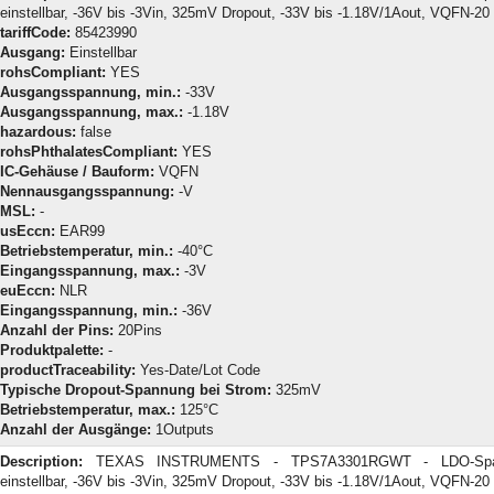
einstellbar, -36V bis -3Vin, 325mV Dropout, -33V bis -1.18V/1Aout, VQFN-20
tariffCode:
85423990
Ausgang:
Einstellbar
rohsCompliant:
YES
Ausgangsspannung, min.:
-33V
Ausgangsspannung, max.:
-1.18V
hazardous:
false
rohsPhthalatesCompliant:
YES
IC-Gehäuse / Bauform:
VQFN
Nennausgangsspannung:
-V
MSL:
-
usEccn:
EAR99
Betriebstemperatur, min.:
-40°C
Eingangsspannung, max.:
-3V
euEccn:
NLR
Eingangsspannung, min.:
-36V
Anzahl der Pins:
20Pins
Produktpalette:
-
productTraceability:
Yes-Date/Lot Code
Typische Dropout-Spannung bei Strom:
325mV
Betriebstemperatur, max.:
125°C
Anzahl der Ausgänge:
1Outputs
Description:
TEXAS INSTRUMENTS - TPS7A3301RGWT - LDO-Spann
einstellbar, -36V bis -3Vin, 325mV Dropout, -33V bis -1.18V/1Aout, VQFN-20