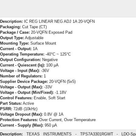
Description:
IC REG LINEAR NEG ADJ 1A 20-VQFN
Packaging:
Cut Tape (CT)
Package / Case:
20-VQFN Exposed Pad
Output Type:
Adjustable
Mounting Type:
Surface Mount
Current - Output:
1A
Operating Temperature:
-40°C ~ 125°C
Output Configuration:
Negative
Current - Quiescent (Iq):
100 µA
Voltage - Input (Max):
-36V
Number of Regulators:
1
Supplier Device Package:
20-VQFN (5x5)
Voltage - Output (Max):
-33V
Voltage - Output (Min/Fixed):
-1.18V
Control Features:
Enable, Soft Start
Part Status:
Active
PSRR:
72dB (10kHz)
Voltage Dropout (Max):
0.8V @ 1A
Protection Features:
Over Current, Over Temperature
Current - Supply (Max):
950 µA
Description:
TEXAS INSTRUMENTS - TPS7A3301RGWT - LDO-Spann