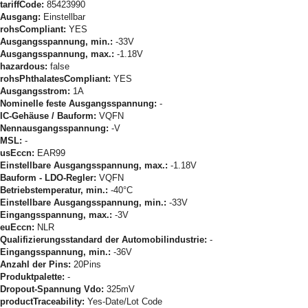
tariffCode:
85423990
Ausgang:
Einstellbar
rohsCompliant:
YES
Ausgangsspannung, min.:
-33V
Ausgangsspannung, max.:
-1.18V
hazardous:
false
rohsPhthalatesCompliant:
YES
Ausgangsstrom:
1A
Nominelle feste Ausgangsspannung:
-
IC-Gehäuse / Bauform:
VQFN
Nennausgangsspannung:
-V
MSL:
-
usEccn:
EAR99
Einstellbare Ausgangsspannung, max.:
-1.18V
Bauform - LDO-Regler:
VQFN
Betriebstemperatur, min.:
-40°C
Einstellbare Ausgangsspannung, min.:
-33V
Eingangsspannung, max.:
-3V
euEccn:
NLR
Qualifizierungsstandard der Automobilindustrie:
-
Eingangsspannung, min.:
-36V
Anzahl der Pins:
20Pins
Produktpalette:
-
Dropout-Spannung Vdo:
325mV
productTraceability:
Yes-Date/Lot Code