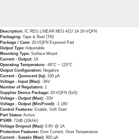
Description:
IC REG LINEAR NEG ADJ 1A 20-VQFN
Packaging:
Tape & Reel (TR)
Package / Case:
20-VQFN Exposed Pad
Output Type:
Adjustable
Mounting Type:
Surface Mount
Current - Output:
1A
Operating Temperature:
-40°C ~ 125°C
Output Configuration:
Negative
Current - Quiescent (Iq):
100 µA
Voltage - Input (Max):
-36V
Number of Regulators:
1
Supplier Device Package:
20-VQFN (5x5)
Voltage - Output (Max):
-33V
Voltage - Output (Min/Fixed):
-1.18V
Control Features:
Enable, Soft Start
Part Status:
Active
PSRR:
72dB (10kHz)
Voltage Dropout (Max):
0.8V @ 1A
Protection Features:
Over Current, Over Temperature
Current - Supply (Max):
950 µA