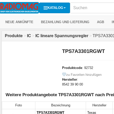
KATALOG
NEUE ANKÜNFTE
BEZAHLUNG UND LIEFERUNG
AGB
I
Produkte
>
IC
>
IC lineare Spannungsregler
>
TPS7A330
TPS7A3301RGWT
Produktcode
: 92732
zu Favoriten hinzufügen
Hersteller
:
8542 39 90 00
Weitere Produktangebote TPS7A3301RGWT nach Preis
Foto
Bezeichnung
Hersteller
TPS7A3301RGWT
Texas