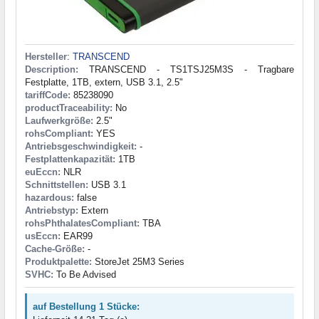
Hersteller
:
TRANSCEND
Description:
TRANSCEND - TS1TSJ25M3S - Tragbare
Festplatte, 1TB, extern, USB 3.1, 2.5"
tariffCode:
85238090
productTraceability:
No
Laufwerkgröße:
2.5"
rohsCompliant:
YES
Antriebsgeschwindigkeit:
-
Festplattenkapazität:
1TB
euEccn:
NLR
Schnittstellen:
USB 3.1
hazardous:
false
Antriebstyp:
Extern
rohsPhthalatesCompliant:
TBA
usEccn:
EAR99
Cache-Größe:
-
Produktpalette:
StoreJet 25M3 Series
SVHC:
To Be Advised
auf Bestellung 1 Stücke: