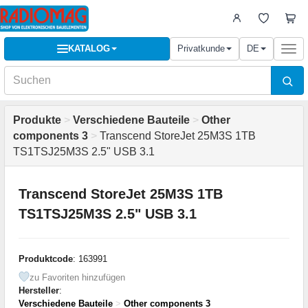
KATALOG
Privatkunde
DE
Togg
navi
Produkte
>
Verschiedene Bauteile
>
Other
components 3
>
Transcend StoreJet 25M3S 1TB
TS1TSJ25M3S 2.5" USB 3.1
Transcend StoreJet 25M3S 1TB
TS1TSJ25M3S 2.5" USB 3.1
Produktcode
: 163991
zu Favoriten hinzufügen
Hersteller
:
Verschiedene Bauteile
>
Other components 3