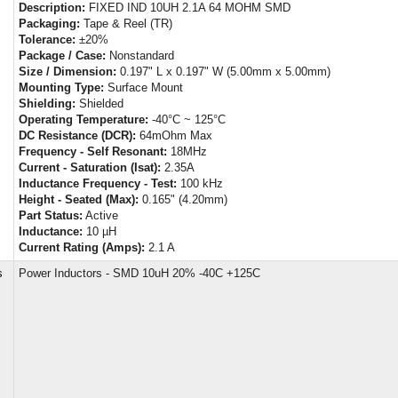
Description:
FIXED IND 10UH 2.1A 64 MOHM SMD
Packaging:
Tape & Reel (TR)
Tolerance:
±20%
Package / Case:
Nonstandard
Size / Dimension:
0.197" L x 0.197" W (5.00mm x 5.00mm)
Mounting Type:
Surface Mount
Shielding:
Shielded
Operating Temperature:
-40°C ~ 125°C
DC Resistance (DCR):
64mOhm Max
Frequency - Self Resonant:
18MHz
Current - Saturation (Isat):
2.35A
Inductance Frequency - Test:
100 kHz
Height - Seated (Max):
0.165" (4.20mm)
Part Status:
Active
Inductance:
10 µH
Current Rating (Amps):
2.1 A
s
Power Inductors - SMD 10uH 20% -40C +125C