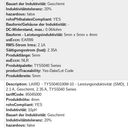
Bauart der Induktivität:
Geschirmt
Induktivitätstoleranz:
20%
hazardous:
false
rohsPhthalatesCompliant:
YES
Bauform/Gehäuse der Induktivität:
-
DC-Widerstand, max.:
0.064ohm
Bauform - Leistungsinduktivität:
5mm x 5mm x 4mm
usEccn:
EAR99
RMS-Strom Irms:
2.1A
Sättigungsstrom (Isat):
2.35A
Produktlänge:
5mm
euEccn:
NLR
Produktpalette:
TYS5040 Series
productTraceability:
Yes-Date/Lot Code
Produktbreite:
5mm
Description:
LAIRD - TYS5040100M-10 - Leistungsinduktivität (SMD), 
2.1 A, Geschirmt, 2.35 A, TYS5040 Series
tariffCode:
85045000
Produkthöhe:
4mm
rohsCompliant:
YES
Induktivität:
10µH
Bauart der Induktivität:
Geschirmt
Induktivitätstoleranz:
20%
hazardous:
false