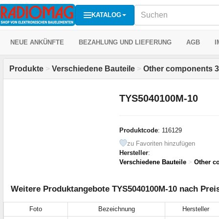
KATALOG
NEUE ANKÜNFTE
BEZAHLUNG UND LIEFERUNG
AGB
I
Produkte
>
Verschiedene Bauteile
>
Other components 3
TYS5040100M-10
Produktcode
: 116129
zu Favoriten hinzufügen
Hersteller
:
Verschiedene Bauteile
>
Other c
Weitere Produktangebote TYS5040100M-10 nach Preis
Foto
Bezeichnung
Hersteller