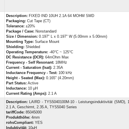
Description:
FIXED IND 10UH 2.1A 64 MOHM SMD
Packaging:
Cut Tape (CT)
Tolerance:
±20%
Package / Case:
Nonstandard
Size / Dimension:
0.197" L x 0.197" W (5.00mm x 5.00mm)
Mounting Type:
Surface Mount
Shielding:
Shielded
Operating Temperature:
-40°C ~ 125°C
DC Resistance (DCR):
64mOhm Max
Frequency - Self Resonant:
18MHz
Current - Saturation (Isat):
2.35A
Inductance Frequency - Test:
100 kHz
Height - Seated (Max):
0.165" (4.20mm)
Part Status:
Active
Inductance:
10 µH
Current Rating (Amps):
2.1 A
Description:
LAIRD - TYS5040100M-10 - Leistungsinduktivität (SMD), 
2.1 A, Geschirmt, 2.35 A, TYS5040 Series
tariffCode:
85045000
Produkthöhe:
4mm
rohsCompliant:
YES
Induktivität:
10µH