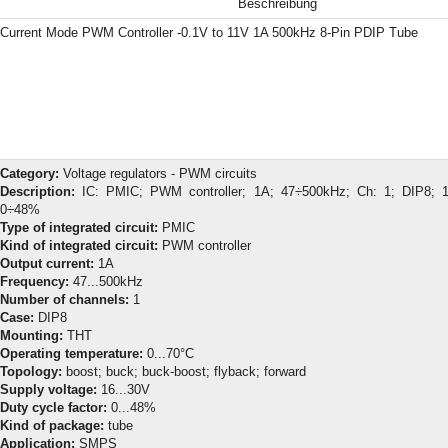
Beschreibung
Current Mode PWM Controller -0.1V to 11V 1A 500kHz 8-Pin PDIP Tube
Category:
Voltage regulators - PWM circuits
Description:
IC: PMIC; PWM controller; 1A; 47÷500kHz; Ch: 1; DIP8; 
0÷48%
Type of integrated circuit:
PMIC
Kind of integrated circuit:
PWM controller
Output current:
1A
Frequency:
47...500kHz
Number of channels:
1
Case:
DIP8
Mounting:
THT
Operating temperature:
0...70°C
Topology:
boost; buck; buck-boost; flyback; forward
Supply voltage:
16...30V
Duty cycle factor:
0...48%
Kind of package:
tube
Application:
SMPS