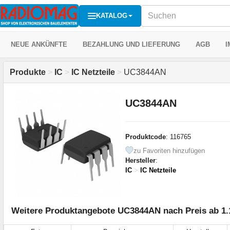
KATALOG
NEUE ANKÜNFTE
BEZAHLUNG UND LIEFERUNG
AGB
I
Produkte
>
IC
>
IC Netzteile
>
UC3844AN
UC3844AN
Produktcode
: 116765
zu Favoriten hinzufügen
Hersteller
:
IC
>
IC Netzteile
Weitere Produktangebote UC3844AN nach Preis ab 1.