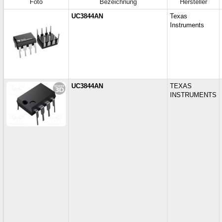
Foto
Bezeichnung
Hersteller
UC3844AN
Texas
Instruments
UC3844AN
TEXAS
INSTRUMENTS