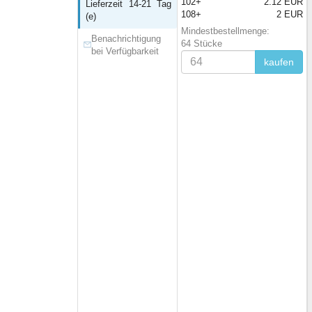
102+
2.12 EUR
Lieferzeit 14-21 Tag
108+
2 EUR
(e)
Mindestbestellmenge:
Benachrichtigung
64 Stücke
bei Verfügbarkeit
kaufen