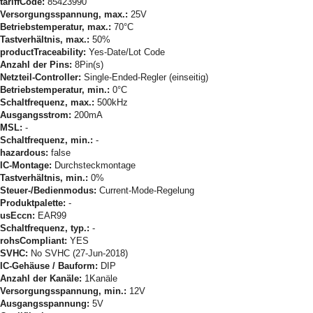
tariffCode:
85423990
Versorgungsspannung, max.:
25V
Betriebstemperatur, max.:
70°C
Tastverhältnis, max.:
50%
productTraceability:
Yes-Date/Lot Code
Anzahl der Pins:
8Pin(s)
Netzteil-Controller:
Single-Ended-Regler (einseitig)
Betriebstemperatur, min.:
0°C
Schaltfrequenz, max.:
500kHz
Ausgangsstrom:
200mA
MSL:
-
Schaltfrequenz, min.:
-
hazardous:
false
IC-Montage:
Durchsteckmontage
Tastverhältnis, min.:
0%
Steuer-/Bedienmodus:
Current-Mode-Regelung
Produktpalette:
-
usEccn:
EAR99
Schaltfrequenz, typ.:
-
rohsCompliant:
YES
SVHC:
No SVHC (27-Jun-2018)
IC-Gehäuse / Bauform:
DIP
Anzahl der Kanäle:
1Kanäle
Versorgungsspannung, min.:
12V
Ausgangsspannung:
5V