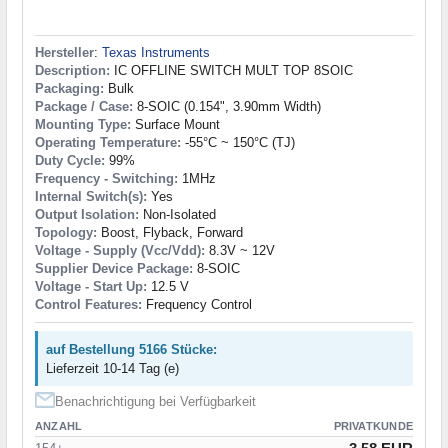
Hersteller
:
Texas Instruments
Description:
IC OFFLINE SWITCH MULT TOP 8SOIC
Packaging:
Bulk
Package / Case:
8-SOIC (0.154", 3.90mm Width)
Mounting Type:
Surface Mount
Operating Temperature:
-55°C ~ 150°C (TJ)
Duty Cycle:
99%
Frequency - Switching:
1MHz
Internal Switch(s):
Yes
Output Isolation:
Non-Isolated
Topology:
Boost, Flyback, Forward
Voltage - Supply (Vcc/Vdd):
8.3V ~ 12V
Supplier Device Package:
8-SOIC
Voltage - Start Up:
12.5 V
Control Features:
Frequency Control
auf Bestellung 5166 Stücke:
Lieferzeit 10-14 Tag (e)
Benachrichtigung bei Verfügbarkeit
ANZAHL
PRIVATKUNDE