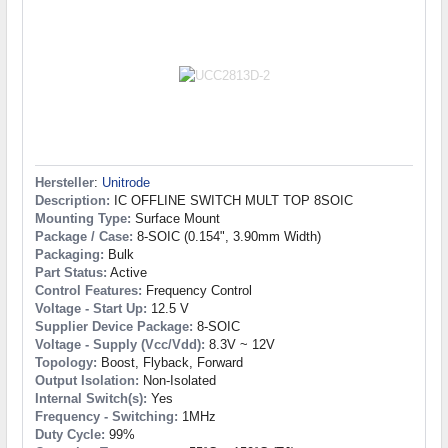
Hersteller
:
Unitrode
Description:
IC OFFLINE SWITCH MULT TOP 8SOIC
Mounting Type:
Surface Mount
Package / Case:
8-SOIC (0.154", 3.90mm Width)
Packaging:
Bulk
Part Status:
Active
Control Features:
Frequency Control
Voltage - Start Up:
12.5 V
Supplier Device Package:
8-SOIC
Voltage - Supply (Vcc/Vdd):
8.3V ~ 12V
Topology:
Boost, Flyback, Forward
Output Isolation:
Non-Isolated
Internal Switch(s):
Yes
Frequency - Switching:
1MHz
Duty Cycle:
99%