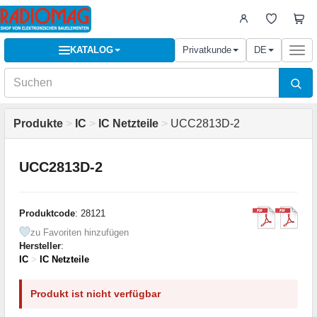
KATALOG
Privatkunde
DE
Togg
navi
Produkte
>
IC
>
IC Netzteile
>
UCC2813D-2
UCC2813D-2
Produktcode
: 28121
zu Favoriten hinzufügen
Hersteller
:
IC
>
IC Netzteile
Produkt ist nicht verfügbar