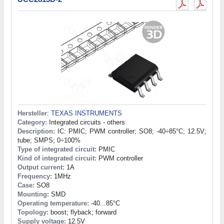
Hersteller
:
TEXAS INSTRUMENTS
Category:
Integrated circuits - others
Description:
IC: PMIC; PWM controller; SO8; -40÷85°C; 12.5V;
tube; SMPS; 0÷100%
Type of integrated circuit:
PMIC
Kind of integrated circuit:
PWM controller
Output current:
1A
Frequency:
1MHz
Case:
SO8
Mounting:
SMD
Operating temperature:
-40...85°C
Topology:
boost; flyback; forward
Supply voltage:
12.5V