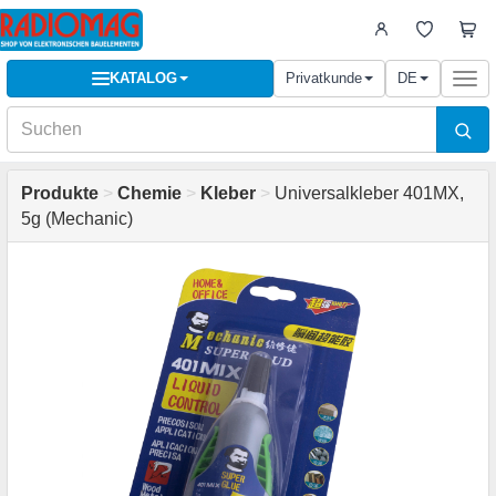
KATALOG
Privatkunde
DE
Togg
navi
Produkte
>
Chemie
>
Kleber
>
Universalkleber 401MX,
5g (Mechanic)