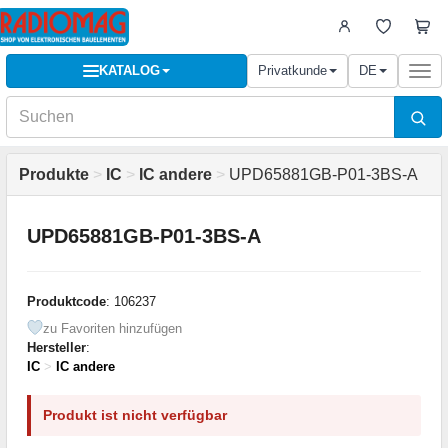
KATALOG
Privatkunde
DE
Togg
navi
Produkte
>
IC
>
IC andere
>
UPD65881GB-P01-3BS-A
UPD65881GB-P01-3BS-A
Produktcode
: 106237
zu Favoriten hinzufügen
Hersteller
:
IC
>
IC andere
Produkt ist nicht verfügbar