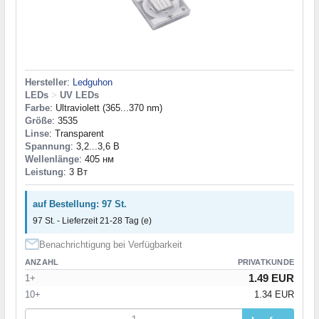
Hersteller
:
Ledguhon
LEDs
>
UV LEDs
Farbe
: Ultraviolett (365...370 nm)
Größe
: 3535
Linse
: Transparent
Spannung
: 3,2...3,6 В
Wellenlänge
: 405 нм
Leistung
: 3 Вт
auf Bestellung: 97 St.
97 St. - Lieferzeit 21-28 Tag (e)
Benachrichtigung bei Verfügbarkeit
ANZAHL
PRIVATKUNDE
1.49 EUR
1+
10+
1.34 EUR