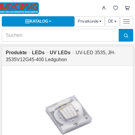
KATALOG
Privatkunde
DE
Togg
navi
Produkte
>
LEDs
>
UV LEDs
>
UV-LED 3535, JH-
3535V12G45-400 Ledguhon