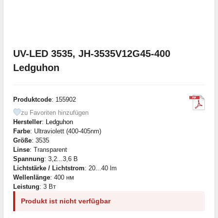
UV-LED 3535, JH-3535V12G45-400
Ledguhon
Produktcode
: 155902
zu Favoriten hinzufügen
Hersteller
:
Ledguhon
Farbe
: Ultraviolett (400-405nm)
Größe
: 3535
Linse
: Transparent
Spannung
: 3,2...3,6 В
Lichtstärke / Lichtstrom
: 20...40 lm
Wellenlänge
: 400 нм
Leistung
: 3 Вт
Produkt ist nicht verfügbar