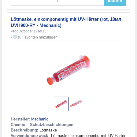
kaufen
Lötmaske, einkomponentig mit UV-Härter (rot, 10мл,
UVH900-RY - Mechanic)
Produktcode: 176915
zu Favoriten hinzufügen
7
Hersteller
:
Mechanic
Chemie
>
Schutzbeschichtungen
Beschreibung
: Lötmaske
Verwendungszweck
: Lötmaske, einkomponentig mit UV-Härter,