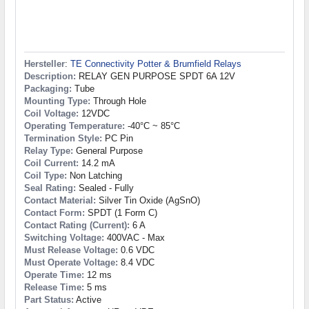
Hersteller
:
TE Connectivity Potter & Brumfield Relays
Description:
RELAY GEN PURPOSE SPDT 6A 12V
Packaging:
Tube
Mounting Type:
Through Hole
Coil Voltage:
12VDC
Operating Temperature:
-40°C ~ 85°C
Termination Style:
PC Pin
Relay Type:
General Purpose
Coil Current:
14.2 mA
Coil Type:
Non Latching
Seal Rating:
Sealed - Fully
Contact Material:
Silver Tin Oxide (AgSnO)
Contact Form:
SPDT (1 Form C)
Contact Rating (Current):
6 A
Switching Voltage:
400VAC - Max
Must Release Voltage:
0.6 VDC
Must Operate Voltage:
8.4 VDC
Operate Time:
12 ms
Release Time:
5 ms
Part Status:
Active