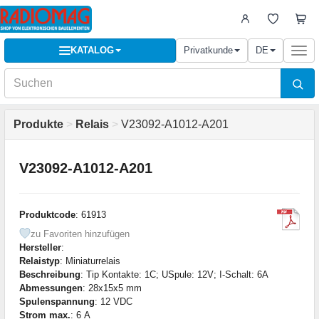
KATALOG
Privatkunde
DE
Togg
navi
Produkte
>
Relais
>
V23092-A1012-A201
V23092-A1012-A201
Produktcode
: 61913
zu Favoriten hinzufügen
Hersteller
:
Relaistyp
: Miniaturrelais
Beschreibung
: Tip Kontakte: 1C; USpule: 12V; I-Schalt: 6A
Abmessungen
: 28x15x5 mm
Spulenspannung
: 12 VDC
Strom max.
: 6 А