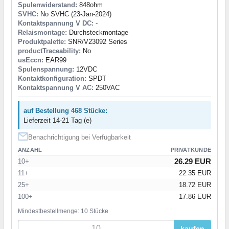
Spulenwiderstand:
848ohm
SVHC:
No SVHC (23-Jan-2024)
Kontaktspannung V DC:
-
Relaismontage:
Durchsteckmontage
Produktpalette:
SNR/V23092 Series
productTraceability:
No
usEccn:
EAR99
Spulenspannung:
12VDC
Kontaktkonfiguration:
SPDT
Kontaktspannung V AC:
250VAC
auf Bestellung 468 Stücke:
Lieferzeit 14-21 Tag (e)
Benachrichtigung bei Verfügbarkeit
ANZAHL
PRIVATKUNDE
26.29 EUR
10+
11+
22.35 EUR
25+
18.72 EUR
100+
17.86 EUR
Mindestbestellmenge: 10 Stücke
kaufen