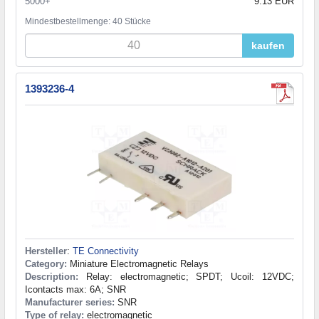
5000+
9.13 EUR
Mindestbestellmenge: 40 Stücke
kaufen
1393236-4
Hersteller
:
TE Connectivity
Category:
Miniature Electromagnetic Relays
Description:
Relay: electromagnetic; SPDT; Ucoil: 12VDC;
Icontacts max: 6A; SNR
Manufacturer series:
SNR
Type of relay:
electromagnetic