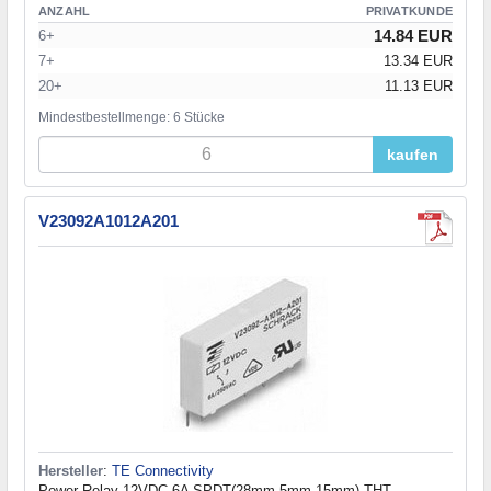
ANZAHL
PRIVATKUNDE
14.84 EUR
6+
7+
13.34 EUR
20+
11.13 EUR
Mindestbestellmenge: 6 Stücke
kaufen
V23092A1012A201
Hersteller
:
TE Connectivity
Power Relay 12VDC 6A SPDT(28mm 5mm 15mm) THT