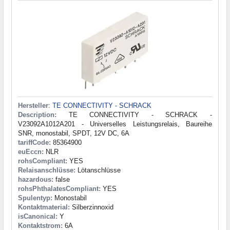
Hersteller
:
TE CONNECTIVITY - SCHRACK
Description:
TE CONNECTIVITY - SCHRACK -
V23092A1012A201 - Universelles Leistungsrelais, Baureihe
SNR, monostabil, SPDT, 12V DC, 6A
tariffCode:
85364900
euEccn:
NLR
rohsCompliant:
YES
Relaisanschlüsse:
Lötanschlüsse
hazardous:
false
rohsPhthalatesCompliant:
YES
Spulentyp:
Monostabil
Kontaktmaterial:
Silberzinnoxid
isCanonical:
Y
Kontaktstrom:
6A