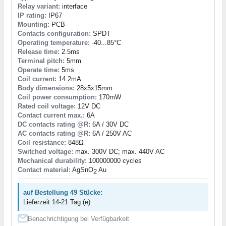
Relay variant:
interface
IP rating:
IP67
Mounting:
PCB
Contacts configuration:
SPDT
Operating temperature:
-40...85°C
Release time:
2.5ms
Terminal pitch:
5mm
Operate time:
5ms
Coil current:
14.2mA
Body dimensions:
28x5x15mm
Coil power consumption:
170mW
Rated coil voltage:
12V DC
Contact current max.:
6A
DC contacts rating @R:
6A / 30V DC
AC contacts rating @R:
6A / 250V AC
Coil resistance:
848Ω
Switched voltage:
max. 300V DC; max. 440V AC
Mechanical durability:
100000000 cycles
Contact material:
AgSnO
Au
2
auf Bestellung 49 Stücke:
Lieferzeit 14-21 Tag (e)
Benachrichtigung bei Verfügbarkeit