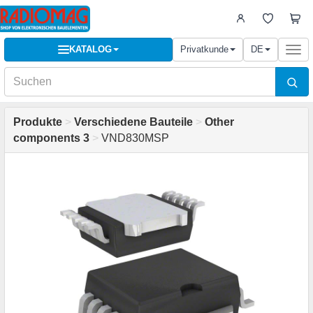
KATALOG
Privatkunde
DE
Togg
navi
Produkte
>
Verschiedene Bauteile
>
Other
components 3
>
VND830MSP