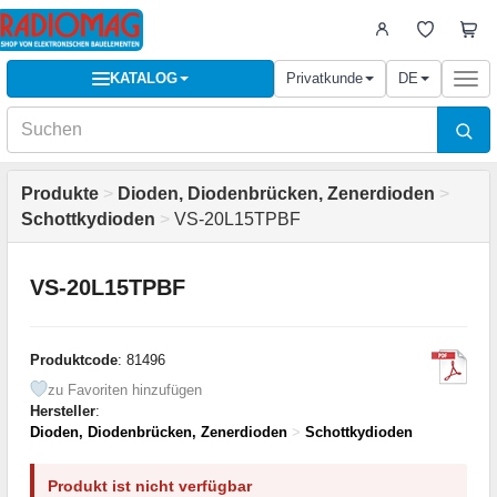
KATALOG
Privatkunde
DE
Togg
navi
Produkte
>
Dioden, Diodenbrücken, Zenerdioden
>
Schottkydioden
>
VS-20L15TPBF
VS-20L15TPBF
Produktcode
: 81496
zu Favoriten hinzufügen
Hersteller
:
Dioden, Diodenbrücken, Zenerdioden
>
Schottkydioden
Produkt ist nicht verfügbar