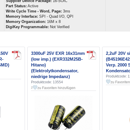
Supplier Device Package:
16-SOIC
Part Status:
Active
Write Cycle Time - Word, Page:
3ms
Memory Interface:
SPI - Quad I/O, QPI
Memory Organization:
16M x 8
DigiKey Programmable:
Not Verified
150V
3300uF 25V EXR 16x31mm
2,2uF 20V s
R-
(low imp.) (EXR332M25B-
(B45196E42
 SMD)
Hitano)
Verp. 2000 S
(Elektrolytkondensator,
Kondensat
niedrige Impedanz)
Produktcode: 
Produktcode: 13554
zu Favorite
zu Favoriten hinzufügen
2