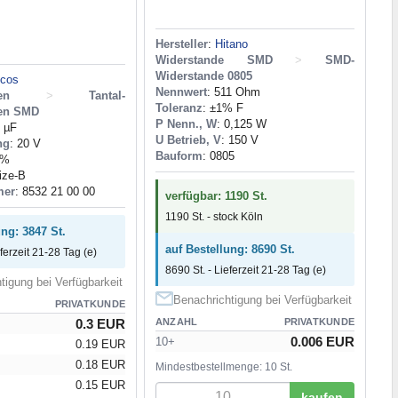
Hersteller
:
Hitano
Widerstande SMD
>
SMD-
Widerstande 0805
cos
Nennwert
: 511 Ohm
en
>
Tantal-
Toleranz
: ±1% F
en SMD
P Nenn., W
: 0,125 W
2 µF
U Betrieb, V
: 150 V
ng
: 20 V
Bauform
: 0805
0%
ize-B
mer
: 8532 21 00 00
verfügbar: 1190 St.
1190 St. - stock Köln
ung: 3847 St.
auf Bestellung: 8690 St.
eferzeit 21-28 Tag (e)
8690 St. - Lieferzeit 21-28 Tag (e)
tigung bei Verfügbarkeit
Benachrichtigung bei Verfügbarkeit
PRIVATKUNDE
0.3 EUR
ANZAHL
PRIVATKUNDE
0.006 EUR
10+
0.19 EUR
0.18 EUR
Mindestbestellmenge: 10 St.
0.15 EUR
kaufen