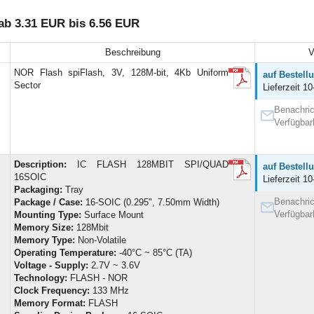
b 3.31 EUR bis 6.56 EUR
Beschreibung
V
NOR Flash spiFlash, 3V, 128M-bit, 4Kb Uniform
auf Bestell
Sector
Lieferzeit 10
Benachric
Verfügbar
Description:
IC FLASH 128MBIT SPI/QUAD
auf Bestell
16SOIC
Lieferzeit 10
Packaging:
Tray
Benachric
Package / Case:
16-SOIC (0.295", 7.50mm Width)
Verfügbar
Mounting Type:
Surface Mount
Memory Size:
128Mbit
Memory Type:
Non-Volatile
Operating Temperature:
-40°C ~ 85°C (TA)
Voltage - Supply:
2.7V ~ 3.6V
Technology:
FLASH - NOR
Clock Frequency:
133 MHz
Memory Format:
FLASH