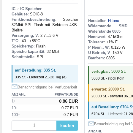
IC
>
IC Speicher
Gehäuse
: SOIC-8
Funktionsbeschreibung
: Speicher
Hersteller
:
Hitano
32Mbit SPI Flash mit Sektoren 4KB.
Widerstande SMD
Bleifrei.
Widerstande 0805
Versorgung, V
: 2,7...3,6 V
Nennwert
: 47 kOhm
T°C
: -40...+85°C
Toleranz
: ±1% F
Speichertyp
: Flash
P Nenn., W
: 0,125 W
Speicherkapazität
: 32 Mbit
U Betrieb, V
: 150 V
Schnittstelle
: SPI
Bauform
: 0805
auf Bestellung: 335 St.
verfügbar: 5000 St.
335 St. - Lieferzeit 21-28 Tag (e)
5000 St. - stock Köln
Benachrichtigung bei Verfügbarkeit
erwartet: 20000 St.
ANZAHL
PRIVATKUNDE
20000 St. - erwartet 06.1
0.86 EUR
1+
auf Bestellung: 6704 St
10+
0.77 EUR
6704 St. - Lieferzeit 21-28
100+
0.7 EUR
Benachrichtigung bei V
kaufen
ANZAHL