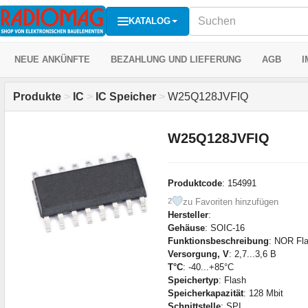
KATALOG
NEUE ANKÜNFTE
BEZAHLUNG UND LIEFERUNG
AGB
I
Produkte
>
IC
>
IC Speicher
>
W25Q128JVFIQ
W25Q128JVFIQ
Produktcode
: 154991
zu Favoriten hinzufügen
2
Hersteller
:
Gehäuse
: SOIC-16
Funktionsbeschreibung
: NOR Fla
Versorgung, V
: 2,7...3,6 В
T°C
: -40...+85°C
Speichertyp
: Flash
Speicherkapazität
: 128 Mbit
Schnittstelle
: SPI