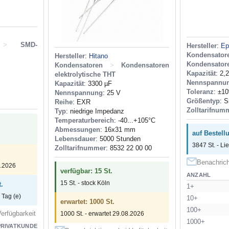
>
SMD-
Hersteller
:
Ep
Kondensator
Hersteller
:
Hitano
Kondensator
Kondensatoren
>
Kondensatoren
Kapazität
: 2,
elektrolytische THT
Nennspannu
Kapazität
: 3300 µF
Toleranz
: ±1
Nennspannung
: 25 V
Größentyp
: S
Reihe
: EXR
Zolltarifnum
Typ
: niedrige Impedanz
Temperaturbereich
: -40...+105°C
Abmessungen
: 16x31 mm
auf Bestell
Lebensdauer
: 5000 Stunden
3847 St. - Li
Zolltarifnummer
: 8532 22 00 00
Benachrich
0.2026
verfügbar: 15 St.
ANZAHL
15 St. - stock Köln
.
1+
 Tag (e)
10+
erwartet: 1000 St.
100+
erfügbarkeit
1000 St. - erwartet 29.08.2026
1000+
PRIVATKUNDE