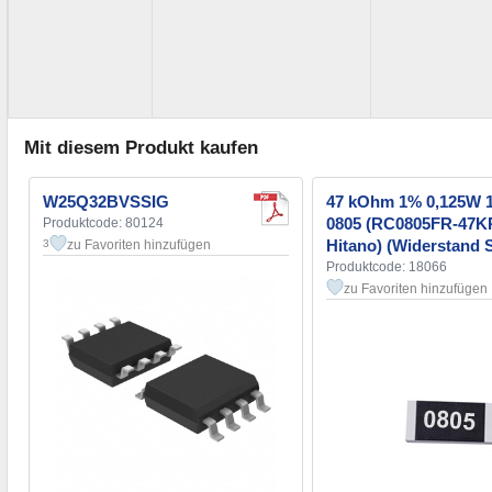
Mit diesem Produkt kaufen
W25Q32BVSSIG
47 kOhm 1% 0,125W 
0805 (RC0805FR-47K
Produktcode: 80124
Hitano) (Widerstand
zu Favoriten hinzufügen
3
Produktcode: 18066
zu Favoriten hinzufügen