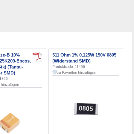
ize-B 10%
511 Ohm 1% 0,125W 150V 0805
25K209-Epcos,
(Widerstand SMD)
tk) (Tantal-
Produktcode: 11456
or SMD)
zu Favoriten hinzufügen
11866
n hinzufügen