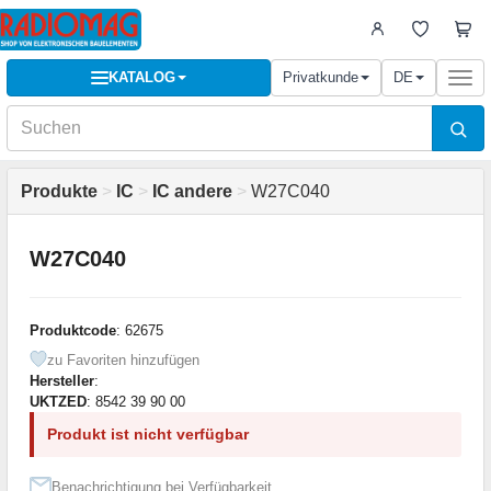
KATALOG
Privatkunde
DE
Togg
navi
Produkte
>
IC
>
IC andere
>
W27C040
W27C040
Produktcode
: 62675
zu Favoriten hinzufügen
Hersteller
:
UKTZED
: 8542 39 90 00
Produkt ist nicht verfügbar
Benachrichtigung bei Verfügbarkeit