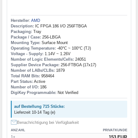
Hersteller
:
AMD
Description:
IC FPGA 186 I/O 256FTBGA
Packaging:
Tray
Package / Case:
256-LBGA
Mounting Type:
Surface Mount
Operating Temperature:
-40°C ~ 100°C (TJ)
Voltage - Supply:
1.14V ~ 1.26V
Number of Logic Elements/Cells:
24051
Supplier Device Package:
256-FTBGA (17x17)
Number of LABs/CLBs:
1879
Total RAM Bits:
958464
Part Status:
Active
Number of I/O:
186
DigiKey Programmable:
Not Verified
auf Bestellung 715 Stücke:
Lieferzeit 10-14 Tag (e)
Benachrichtigung bei Verfügbarkeit
ANZAHL
PRIVATKUNDE
153 EUR
1+