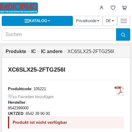
KATALOG
Privatkunde
DE
Togg
navi
Produkte
>
IC
>
IC andere
>
XC6SLX25-2FTG256I
XC6SLX25-2FTG256I
Produktcode
: 105221
zu Favoriten hinzufügen
Hersteller
:
8542399000
UKTZED
: 8542 39 90 00
Produkt ist nicht verfügbar