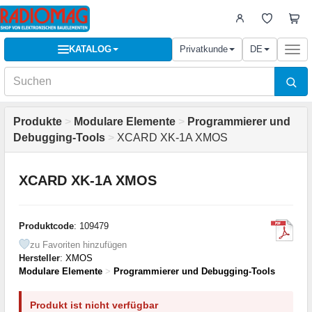
KATALOG
Privatkunde
DE
Togg
navi
Produkte
>
Modulare Elemente
>
Programmierer und
Debugging-Tools
>
XCARD XK-1A XMOS
XCARD XK-1A XMOS
Produktcode
: 109479
zu Favoriten hinzufügen
Hersteller
:
XMOS
Modulare Elemente
>
Programmierer und Debugging-Tools
Produkt ist nicht verfügbar