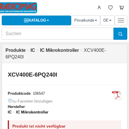
KATALOG
Privatkunde
DE
Togg
navi
Produkte
>
IC
>
IC Mikrokontroller
>
XCV400E-
6PQ240I
XCV400E-6PQ240I
Produktcode
: 106547
zu Favoriten hinzufügen
Hersteller
:
IC
>
IC Mikrokontroller
Produkt ist nicht verfügbar