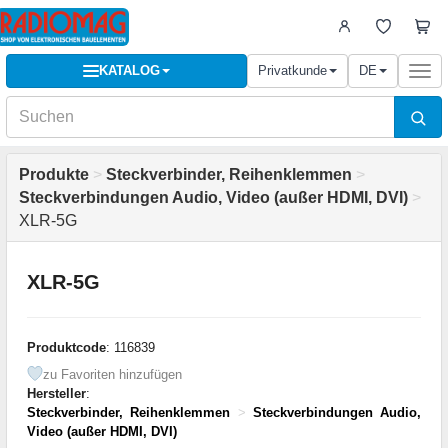
KATALOG
Privatkunde
DE
Togg
navi
Produkte
>
Steckverbinder, Reihenklemmen
>
Steckverbindungen Audio, Video (außer HDMI, DVI)
>
XLR-5G
XLR-5G
Produktcode
: 116839
zu Favoriten hinzufügen
Hersteller
:
Steckverbinder, Reihenklemmen
>
Steckverbindungen Audio,
Video (außer HDMI, DVI)