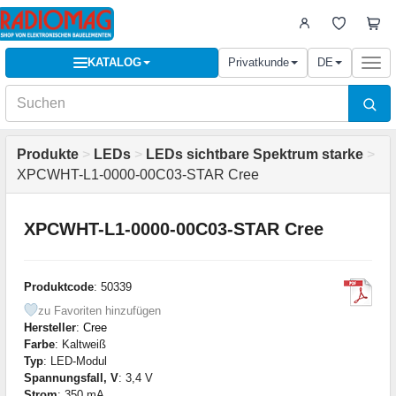
KATALOG
Privatkunde
DE
Togg
navi
Produkte
>
LEDs
>
LEDs sichtbare Spektrum starke
>
XPCWHT-L1-0000-00C03-STAR Cree
XPCWHT-L1-0000-00C03-STAR Cree
Produktcode
: 50339
zu Favoriten hinzufügen
Hersteller
:
Cree
Farbe
: Kaltweiß
Typ
: LED-Modul
Spannungsfall, V
: 3,4 V
Strom
: 350 mA