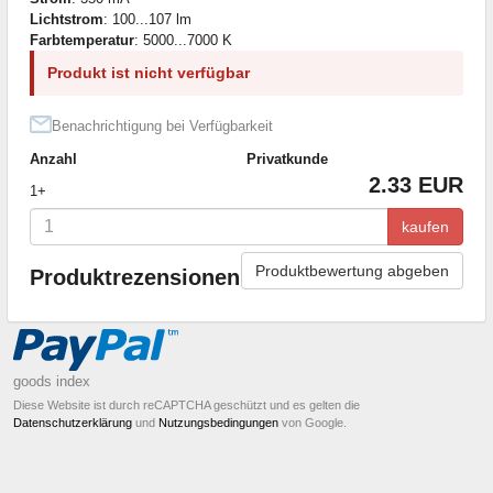
Lichtstrom
: 100...107 lm
Farbtemperatur
: 5000...7000 K
Produkt ist nicht verfügbar
Benachrichtigung bei Verfügbarkeit
Anzahl
Privatkunde
2.33 EUR
1+
kaufen
Produktbewertung abgeben
Produktrezensionen
goods index
Diese Website ist durch reCAPTCHA geschützt und es gelten die
Datenschutzerklärung
und
Nutzungsbedingungen
von Google.