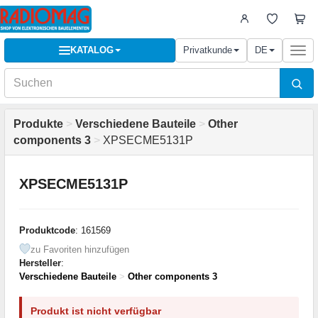
KATALOG
Privatkunde
DE
Togg
navi
Produkte
>
Verschiedene Bauteile
>
Other
components 3
>
XPSECME5131P
XPSECME5131P
Produktcode
: 161569
zu Favoriten hinzufügen
Hersteller
:
Verschiedene Bauteile
>
Other components 3
Produkt ist nicht verfügbar