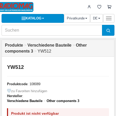
KATALOG
Privatkunde
DE
Togg
navi
Produkte
>
Verschiedene Bauteile
>
Other
components 3
>
YW512
YW512
Produktcode
: 108089
zu Favoriten hinzufügen
Hersteller
:
Verschiedene Bauteile
>
Other components 3
Produkt ist nicht verfügbar