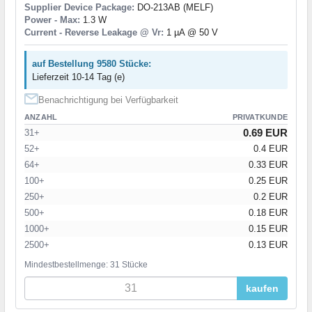
Supplier Device Package:
DO-213AB (MELF)
Power - Max:
1.3 W
Current - Reverse Leakage @ Vr:
1 µA @ 50 V
auf Bestellung 9580 Stücke:
Lieferzeit 10-14 Tag (e)
Benachrichtigung bei Verfügbarkeit
ANZAHL
PRIVATKUNDE
0.69 EUR
31+
52+
0.4 EUR
64+
0.33 EUR
100+
0.25 EUR
250+
0.2 EUR
500+
0.18 EUR
1000+
0.15 EUR
2500+
0.13 EUR
Mindestbestellmenge: 31 Stücke
kaufen