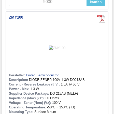
kaufen
ZMY100
Hersteller
:
Diotec Semiconductor
Description:
DIODE ZENER 100V 1.3W DO213AB
Current - Reverse Leakage @ Vr:
1 µA @ 50 V
Power - Max:
1.3 W
Supplier Device Package:
DO-213AB (MELF)
Impedance (Max) (Zzt):
60 Ohms
Voltage - Zener (Nom) (Vz):
100 V
Operating Temperature:
-50°C ~ 150°C (TJ)
Mounting Type:
Surface Mount