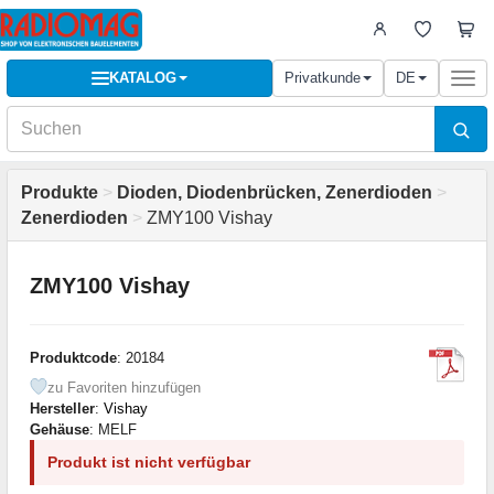
KATALOG
Privatkunde
DE
Togg
navi
Produkte
>
Dioden, Diodenbrücken, Zenerdioden
>
Zenerdioden
>
ZMY100 Vishay
ZMY100 Vishay
Produktcode
: 20184
zu Favoriten hinzufügen
Hersteller
:
Vishay
Gehäuse
: MELF
Produkt ist nicht verfügbar