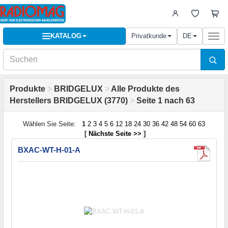
KATALOG
Privatkunde
DE
Togg
navi
Produkte
>
BRIDGELUX
>
Alle Produkte des
Herstellers BRIDGELUX (3770)
>
Seite 1 nach 63
Wählen Sie Seite:
1
2
3
4
5
6
12
18
24
30
36
42
48
54
60
63
[
Nächste Seite >>
]
BXAC-WT-H-01-A