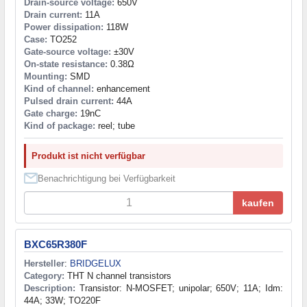
Drain-source voltage:
650V
Drain current:
11A
Power dissipation:
118W
Case:
TO252
Gate-source voltage:
±30V
On-state resistance:
0.38Ω
Mounting:
SMD
Kind of channel:
enhancement
Pulsed drain current:
44A
Gate charge:
19nC
Kind of package:
reel; tube
Produkt ist nicht verfügbar
Benachrichtigung bei Verfügbarkeit
kaufen
BXC65R380F
Hersteller
:
BRIDGELUX
Category:
THT N channel transistors
Description:
Transistor: N-MOSFET; unipolar; 650V; 11A; Idm:
44A; 33W; TO220F