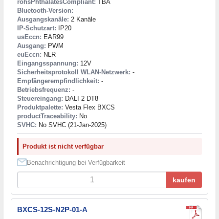
rohsPhthalatesCompliant:
TBA
Bluetooth-Version:
-
Ausgangskanäle:
2 Kanäle
IP-Schutzart:
IP20
usEccn:
EAR99
Ausgang:
PWM
euEccn:
NLR
Eingangsspannung:
12V
Sicherheitsprotokoll WLAN-Netzwerk:
-
Empfängerempfindlichkeit:
-
Betriebsfrequenz:
-
Steuereingang:
DALI-2 DT8
Produktpalette:
Vesta Flex BXCS
productTraceability:
No
SVHC:
No SVHC (21-Jan-2025)
Produkt ist nicht verfügbar
Benachrichtigung bei Verfügbarkeit
kaufen
BXCS-12S-N2P-01-A