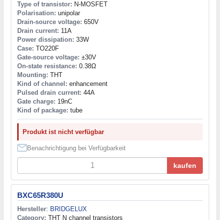
Type of transistor:
N-MOSFET
Polarisation:
unipolar
Drain-source voltage:
650V
Drain current:
11A
Power dissipation:
33W
Case:
TO220F
Gate-source voltage:
±30V
On-state resistance:
0.38Ω
Mounting:
THT
Kind of channel:
enhancement
Pulsed drain current:
44A
Gate charge:
19nC
Kind of package:
tube
Produkt ist nicht verfügbar
Benachrichtigung bei Verfügbarkeit
kaufen
BXC65R380U
Hersteller
:
BRIDGELUX
Category:
THT N channel transistors