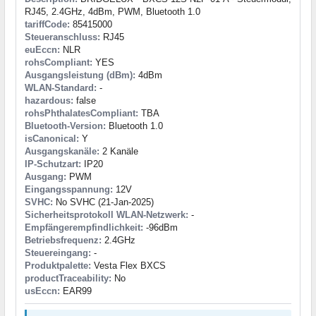
RJ45, 2.4GHz, 4dBm, PWM, Bluetooth 1.0
tariffCode:
85415000
Steueranschluss:
RJ45
euEccn:
NLR
rohsCompliant:
YES
Ausgangsleistung (dBm):
4dBm
WLAN-Standard:
-
hazardous:
false
rohsPhthalatesCompliant:
TBA
Bluetooth-Version:
Bluetooth 1.0
isCanonical:
Y
Ausgangskanäle:
2 Kanäle
IP-Schutzart:
IP20
Ausgang:
PWM
Eingangsspannung:
12V
SVHC:
No SVHC (21-Jan-2025)
Sicherheitsprotokoll WLAN-Netzwerk:
-
Empfängerempfindlichkeit:
-96dBm
Betriebsfrequenz:
2.4GHz
Steuereingang:
-
Produktpalette:
Vesta Flex BXCS
productTraceability:
No
usEccn:
EAR99