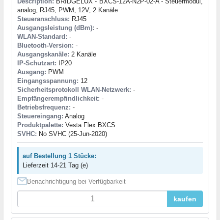
Description:
BRIDGELUX - BXCS-12A-N2P-02-A - Steuermodul,
analog, RJ45, PWM, 12V, 2 Kanäle
Steueranschluss:
RJ45
Ausgangsleistung (dBm):
-
WLAN-Standard:
-
Bluetooth-Version:
-
Ausgangskanäle:
2 Kanäle
IP-Schutzart:
IP20
Ausgang:
PWM
Eingangsspannung:
12
Sicherheitsprotokoll WLAN-Netzwerk:
-
Empfängerempfindlichkeit:
-
Betriebsfrequenz:
-
Steuereingang:
Analog
Produktpalette:
Vesta Flex BXCS
SVHC:
No SVHC (25-Jun-2020)
auf Bestellung 1 Stücke:
Lieferzeit 14-21 Tag (e)
Benachrichtigung bei Verfügbarkeit
kaufen