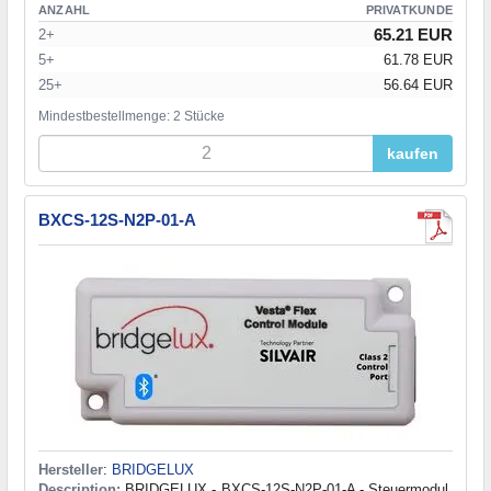
ANZAHL
PRIVATKUNDE
65.21 EUR
2+
5+
61.78 EUR
25+
56.64 EUR
Mindestbestellmenge: 2 Stücke
kaufen
BXCS-12S-N2P-01-A
Hersteller
:
BRIDGELUX
Description:
BRIDGELUX - BXCS-12S-N2P-01-A - Steuermodul,