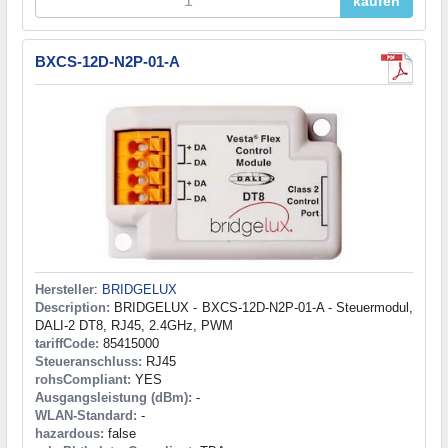
kaufen
BXCS-12D-N2P-01-A
Hersteller
:
BRIDGELUX
Description:
BRIDGELUX - BXCS-12D-N2P-01-A - Steuermodul,
DALI-2 DT8, RJ45, 2.4GHz, PWM
tariffCode:
85415000
Steueranschluss:
RJ45
rohsCompliant:
YES
Ausgangsleistung (dBm):
-
WLAN-Standard:
-
hazardous:
false