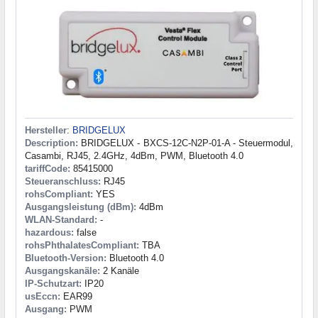
Hersteller
:
BRIDGELUX
Description:
BRIDGELUX - BXCS-12C-N2P-01-A - Steuermodul,
Casambi, RJ45, 2.4GHz, 4dBm, PWM, Bluetooth 4.0
tariffCode:
85415000
Steueranschluss:
RJ45
rohsCompliant:
YES
Ausgangsleistung (dBm):
4dBm
WLAN-Standard:
-
hazardous:
false
rohsPhthalatesCompliant:
TBA
Bluetooth-Version:
Bluetooth 4.0
Ausgangskanäle:
2 Kanäle
IP-Schutzart:
IP20
usEccn:
EAR99
Ausgang:
PWM