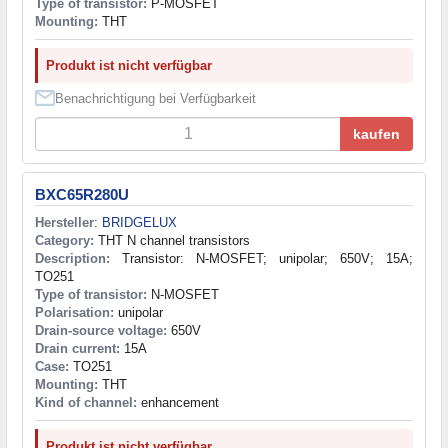
Type of transistor:
P-MOSFET
Mounting:
THT
Produkt ist nicht verfügbar
Benachrichtigung bei Verfügbarkeit
kaufen
BXC65R280U
Hersteller
:
BRIDGELUX
Category:
THT N channel transistors
Description:
Transistor: N-MOSFET; unipolar; 650V; 15A;
TO251
Type of transistor:
N-MOSFET
Polarisation:
unipolar
Drain-source voltage:
650V
Drain current:
15A
Case:
TO251
Mounting:
THT
Kind of channel:
enhancement
Produkt ist nicht verfügbar