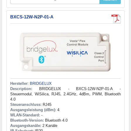
BXCS-12W-N2P-01-A
Hersteller
:
BRIDGELUX
Description:
BRIDGELUX - BXCS-12W-N2P-01-A -
Steuermodul, WiSilica, RJ45, 2.4GHz, 4dBm, PWM, Bluetooth
4.0
Steueranschluss:
RJ45
Ausgangsleistung (dBm):
4
WLAN-Standard:
-
Bluetooth-Version:
Bluetooth 4.0
Ausgangskanäle:
2 Kanäle
IP-Schutzart:
IP20