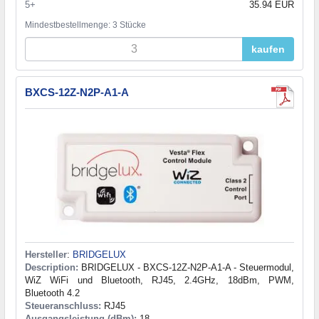
5+
35.94 EUR
Mindestbestellmenge: 3 Stücke
kaufen
BXCS-12Z-N2P-A1-A
Hersteller
:
BRIDGELUX
Description:
BRIDGELUX - BXCS-12Z-N2P-A1-A - Steuermodul,
WiZ WiFi und Bluetooth, RJ45, 2.4GHz, 18dBm, PWM,
Bluetooth 4.2
Steueranschluss:
RJ45
Ausgangsleistung (dBm):
18