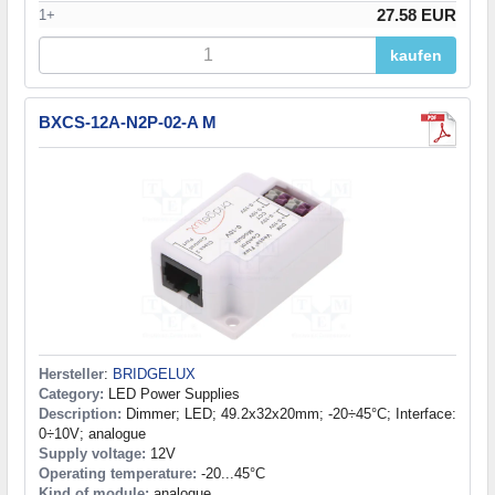
27.58 EUR
1+
kaufen
BXCS-12A-N2P-02-A M
Hersteller
:
BRIDGELUX
Category:
LED Power Supplies
Description:
Dimmer; LED; 49.2x32x20mm; -20÷45°C; Interface:
0÷10V; analogue
Supply voltage:
12V
Operating temperature:
-20...45°C
Kind of module:
analogue