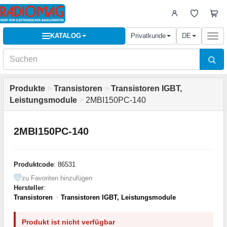
KATALOG
Privatkunde
DE
Togg
navi
Produkte
>
Transistoren
>
Transistoren IGBT,
Leistungsmodule
>
2MBI150PC-140
2MBI150PC-140
Produktcode
: 86531
zu Favoriten hinzufügen
Hersteller
:
Transistoren
>
Transistoren IGBT, Leistungsmodule
Produkt ist nicht verfügbar