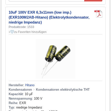
10uF 100V EXR 6,3x11mm (low imp.)
(EXR100M2AB-Hitano) (Elektrolytkondensator,
niedrige Impedanz)
Produktcode: 1533
zu Favoriten hinzufügen
1
Hersteller
:
Hitano
Kondensatoren
>
Kondensatoren elektrolytische THT
Kapazität
: 10 µF
Nennspannung
: 100 V
Reihe
: EXR
Typ
: niedrige Impedanz