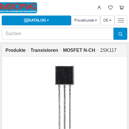
KATALOG
Privatkunde
DE
Togg
navi
Produkte
>
Transistoren
>
MOSFET N-CH
>
2SK117