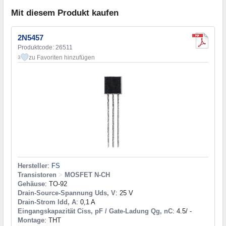
Mit diesem Produkt kaufen
2N5457
Produktcode: 26511
zu Favoriten hinzufügen
3
Hersteller
:
FS
Transistoren
>
MOSFET N-CH
Gehäuse
: TO-92
Drain-Source-Spannung Uds, V
: 25 V
Drain-Strom Idd, A
: 0,1 A
Eingangskapazität Ciss, pF / Gate-Ladung Qg, nC
: 4.5/ -
Montage
: THT