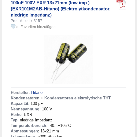
100uF 100V EXR 13x21mm (low imp.)
(EXR101M2AB-Hitano) (Elektrolytkondensator,
niedrige Impedanz)
Produktcode: 3157
zu Favoriten hinzufügen
Hersteller
:
Hitano
Kondensatoren
>
Kondensatoren elektrolytische THT
Kapazität
: 100 µF
Nennspannung
: 100 V
Reihe
: EXR
Typ
: niedrige Impedanz
Temperaturbereich
: -40...+105°C
Abmessungen
: 13x21 mm
Lebensdauer
: 5000 Stunden