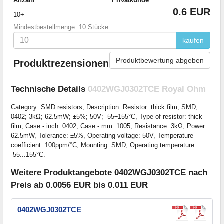
Anzahl
Privatkunde
0.6 EUR
10+
Mindestbestellmenge: 10 Stücke
kaufen
Produktbewertung abgeben
Produktrezensionen
Technische Details
0402WGJ0302TCE Royal Ohm
Category: SMD resistors, Description: Resistor: thick film; SMD;
0402; 3kΩ; 62.5mW; ±5%; 50V; -55÷155°C, Type of resistor: thick
film, Case - inch: 0402, Case - mm: 1005, Resistance: 3kΩ, Power:
62.5mW, Tolerance: ±5%, Operating voltage: 50V, Temperature
coefficient: 100ppm/°C, Mounting: SMD, Operating temperature:
-55...155°C.
Weitere Produktangebote 0402WGJ0302TCE nach
Preis ab 0.0056 EUR bis 0.011 EUR
0402WGJ0302TCE