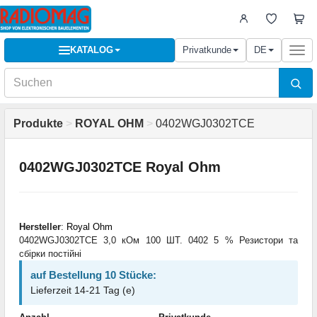
KATALOG
Privatkunde
DE
Togg
navi
Produkte
>
ROYAL OHM
>
0402WGJ0302TCE
0402WGJ0302TCE Royal Ohm
Hersteller
:
Royal Ohm
0402WGJ0302TCE 3,0 кОм 100 ШТ. 0402 5 % Резистори та
cбірки постійні
auf Bestellung 10 Stücke:
Lieferzeit 14-21 Tag (e)