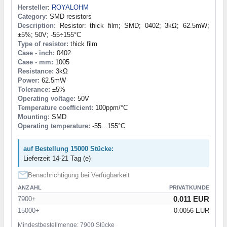
Hersteller
:
ROYALOHM
Category:
SMD resistors
Description:
Resistor: thick film; SMD; 0402; 3kΩ; 62.5mW;
±5%; 50V; -55÷155°C
Type of resistor:
thick film
Case - inch:
0402
Case - mm:
1005
Resistance:
3kΩ
Power:
62.5mW
Tolerance:
±5%
Operating voltage:
50V
Temperature coefficient:
100ppm/°C
Mounting:
SMD
Operating temperature:
-55...155°C
auf Bestellung 15000 Stücke:
Lieferzeit 14-21 Tag (e)
Benachrichtigung bei Verfügbarkeit
ANZAHL
PRIVATKUNDE
0.011 EUR
7900+
15000+
0.0056 EUR
Mindestbestellmenge: 7900 Stücke