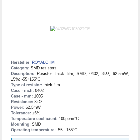
Hersteller
:
ROYALOHM
Category:
SMD resistors
Description:
Resistor: thick film; SMD; 0402; 3kΩ; 62.5mW;
±5%; -55÷155°C
Type of resistor:
thick film
Case - inch:
0402
Case - mm:
1005
Resistance:
3kΩ
Power:
62.5mW
Tolerance:
±5%
Temperature coefficient:
100ppm/°C
Mounting:
SMD
Operating temperature:
-55...155°C