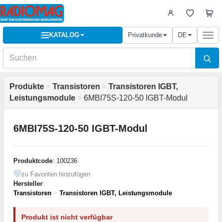
KATALOG
Privatkunde
DE
Togg
navi
Produkte
>
Transistoren
>
Transistoren IGBT,
Leistungsmodule
>
6MBI75S-120-50 IGBT-Modul
6MBI75S-120-50 IGBT-Modul
Produktcode
: 100236
zu Favoriten hinzufügen
Hersteller
:
Transistoren
>
Transistoren IGBT, Leistungsmodule
Produkt ist nicht verfügbar