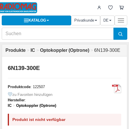
KATALOG
Privatkunde
DE
Togg
navi
Produkte
>
IC
>
Optokoppler (Optrone)
>
6N139-300E
6N139-300E
Produktcode
: 122507
zu Favoriten hinzufügen
Hersteller
:
IC
>
Optokoppler (Optrone)
Produkt ist nicht verfügbar