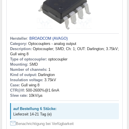
Hersteller
:
BROADCOM (AVAGO)
Category:
Optocouplers - analog output
Description:
Optocoupler; SMD; Ch: 1; OUT: Darlington; 3.75kV;
Gull wing 8
Type of optocoupler:
optocoupler
Mounting:
SMD
Number of channels:
1
Kind of output:
Darlington
Insulation voltage:
3.75kV
Case:
Gull wing 8
CTR@If:
500-2600%@1.6mA
Slew rate:
10kV/μs
auf Bestellung 6 Stücke:
Lieferzeit 14-21 Tag (e)
Benachrichtigung bei Verfügbarkeit