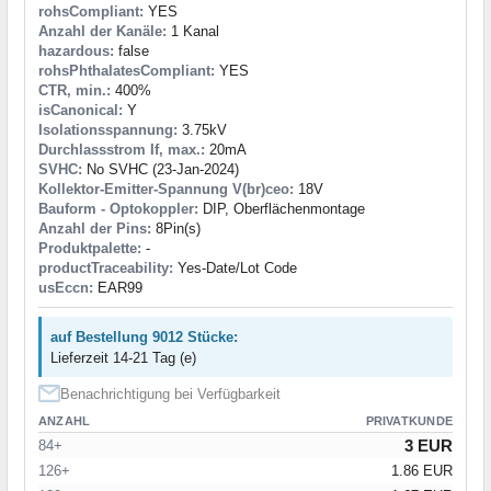
rohsCompliant:
YES
Anzahl der Kanäle:
1 Kanal
hazardous:
false
rohsPhthalatesCompliant:
YES
CTR, min.:
400%
isCanonical:
Y
Isolationsspannung:
3.75kV
Durchlassstrom If, max.:
20mA
SVHC:
No SVHC (23-Jan-2024)
Kollektor-Emitter-Spannung V(br)ceo:
18V
Bauform - Optokoppler:
DIP, Oberflächenmontage
Anzahl der Pins:
8Pin(s)
Produktpalette:
-
productTraceability:
Yes-Date/Lot Code
usEccn:
EAR99
auf Bestellung 9012 Stücke:
Lieferzeit 14-21 Tag (e)
Benachrichtigung bei Verfügbarkeit
ANZAHL
PRIVATKUNDE
3 EUR
84+
126+
1.86 EUR