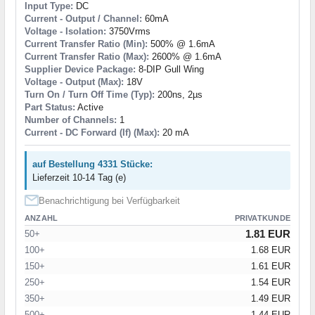
Input Type:
DC
Current - Output / Channel:
60mA
Voltage - Isolation:
3750Vrms
Current Transfer Ratio (Min):
500% @ 1.6mA
Current Transfer Ratio (Max):
2600% @ 1.6mA
Supplier Device Package:
8-DIP Gull Wing
Voltage - Output (Max):
18V
Turn On / Turn Off Time (Typ):
200ns, 2µs
Part Status:
Active
Number of Channels:
1
Current - DC Forward (If) (Max):
20 mA
auf Bestellung 4331 Stücke:
Lieferzeit 10-14 Tag (e)
Benachrichtigung bei Verfügbarkeit
ANZAHL
PRIVATKUNDE
1.81 EUR
50+
100+
1.68 EUR
150+
1.61 EUR
250+
1.54 EUR
350+
1.49 EUR
500+
1.44 EUR