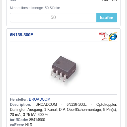
Mindestbestellmenge: 50 Stücke
kaufen
6N139-300E
Hersteller
:
BROADCOM
Description:
BROADCOM - 6N139-300E - Optokoppler,
Darlington-Ausgang, 1 Kanal, DIP, Oberflächenmontage, 8 Pin(s),
20 mA, 3.75 kV, 400 %
tariffCode:
85414900
euEccn:
NLR