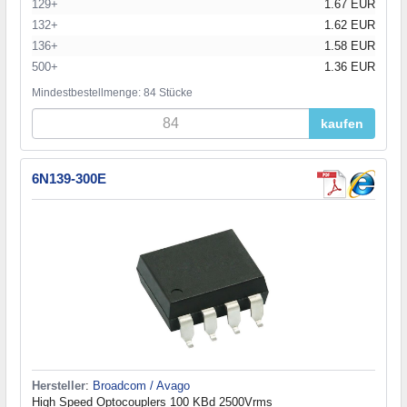
129+
1.67 EUR
132+
1.62 EUR
136+
1.58 EUR
500+
1.36 EUR
Mindestbestellmenge: 84 Stücke
kaufen
6N139-300E
Hersteller
:
Broadcom / Avago
High Speed Optocouplers 100 KBd 2500Vrms