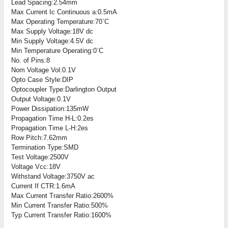
Lead Spacing:2.54mm
Max Current Ic Continuous a:0.5mA
Max Operating Temperature:70`C
Max Supply Voltage:18V dc
Min Supply Voltage:4.5V dc
Min Temperature Operating:0`C
No. of Pins:8
Nom Voltage Vol:0.1V
Opto Case Style:DIP
Optocoupler Type:Darlington Output
Output Voltage:0.1V
Power Dissipation:135mW
Propagation Time H-L:0.2es
Propagation Time L-H:2es
Row Pitch:7.62mm
Termination Type:SMD
Test Voltage:2500V
Voltage Vcc:18V
Withstand Voltage:3750V ac
Current If CTR:1.6mA
Max Current Transfer Ratio:2600%
Min Current Transfer Ratio:500%
Typ Current Transfer Ratio:1600%