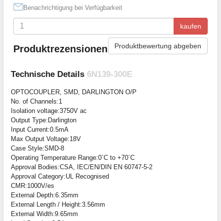
Benachrichtigung bei Verfügbarkeit
kaufen
Produktbewertung abgeben
Produktrezensionen
Technische Details
6N139-300E
OPTOCOUPLER, SMD, DARLINGTON O/P
No. of Channels:1
Isolation voltage:3750V ac
Output Type:Darlington
Input Current:0.5mA
Max Output Voltage:18V
Case Style:SMD-8
Operating Temperature Range:0`C to +70`C
Approval Bodies:CSA, IEC/EN/DIN EN 60747-5-2
Approval Category:UL Recognised
CMR:1000V/es
External Depth:6.35mm
External Length / Height:3.56mm
External Width:9.65mm