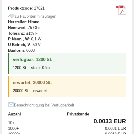
Produktcode
: 27621
zu Favoriten hinzufügen
2
Hersteller
:
Hitano
Nennwert
: 75 Ohm
Toleranz
: ±1% F
P Nenn., W
: 0,1 W
U Betrieb, V
: 50 V
Bauform
: 0603
verfügbar: 1200 St.
1200 St. - stock Köln
erwartet: 20000 St.
20000 St. - erwartet
Benachrichtigung bei Verfügbarkeit
Anzahl
Privatkunde
0.0033 EUR
10+
1000+
0.0031 EUR