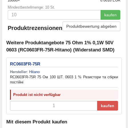
10000+
0.0018 EUR
Mindestbestellmenge: 10 St.
kaufen
Produktbewertung abgeben
Produktrezensionen
Weitere Produktangebote 75 Ohm 1% 0,1W 50V
0603 (RC0603FR-75R-Hitano) (Widerstand SMD)
RC0603FR-75R
Hersteller
:
Hitano
RC0603FR-75R 75 Ом 100 ШТ. 0603 1 % Резистори та cбірки
постійні
Produkt ist nicht verfügbar
kaufen
Mit diesem Produkt kaufen