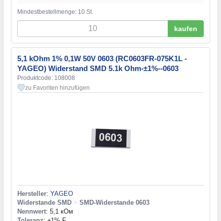
Mindestbestellmenge: 10 St.
kaufen
5,1 kOhm 1% 0,1W 50V 0603 (RC0603FR-075K1L -
YAGEO) Widerstand SMD 5.1k Ohm-±1%--0603
Produktcode: 108008
zu Favoriten hinzufügen
Hersteller
:
YAGEO
Widerstande SMD
>
SMD-Widerstande 0603
Nennwert
: 5,1 кОм
Toleranz
: ±1% F