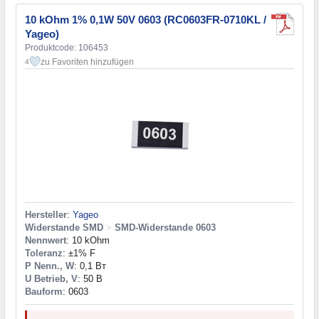
10 kOhm 1% 0,1W 50V 0603 (RC0603FR-0710KL /
Yageo)
Produktcode: 106453
zu Favoriten hinzufügen
4
Hersteller
:
Yageo
Widerstande SMD
>
SMD-Widerstande 0603
Nennwert
: 10 kOhm
Toleranz
: ±1% F
P Nenn., W
: 0,1 Вт
U Betrieb, V
: 50 В
Bauform
: 0603