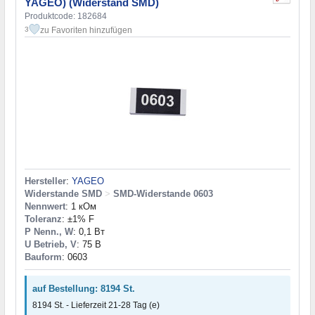
YAGEO) (Widerstand SMD)
Produktcode: 182684
zu Favoriten hinzufügen
3
Hersteller
:
YAGEO
Widerstande SMD
>
SMD-Widerstande 0603
Nennwert
: 1 кОм
Toleranz
: ±1% F
P Nenn., W
: 0,1 Вт
U Betrieb, V
: 75 В
Bauform
: 0603
auf Bestellung: 8194 St.
8194 St. - Lieferzeit 21-28 Tag (e)