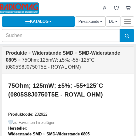
KATALOG
Privatkunde
DE
Togg
navi
Produkte
>
Widerstande SMD
>
SMD-Widerstande
0805
>
75Ohm; 125mW; ±5%; -55÷125°C
(0805S8J0750T5E - ROYAL OHM)
75Ohm; 125mW; ±5%; -55÷125°C
(0805S8J0750T5E - ROYAL OHM)
Produktcode
: 202922
zu Favoriten hinzufügen
Hersteller
:
Widerstande SMD
>
SMD-Widerstande 0805