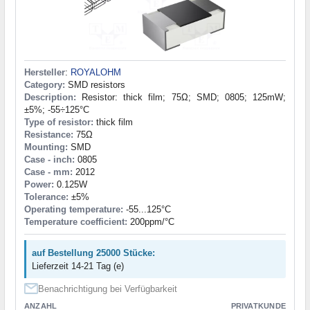
Hersteller
:
ROYALOHM
Category:
SMD resistors
Description:
Resistor: thick film; 75Ω; SMD; 0805; 125mW;
±5%; -55÷125°C
Type of resistor:
thick film
Resistance:
75Ω
Mounting:
SMD
Case - inch:
0805
Case - mm:
2012
Power:
0.125W
Tolerance:
±5%
Operating temperature:
-55...125°C
Temperature coefficient:
200ppm/°C
auf Bestellung 25000 Stücke:
Lieferzeit 14-21 Tag (e)
Benachrichtigung bei Verfügbarkeit
ANZAHL
PRIVATKUNDE