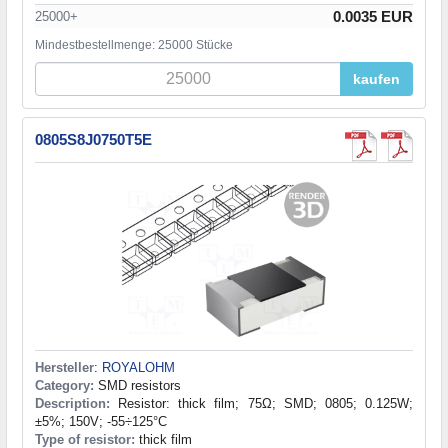
0.0035 EUR
25000+
Mindestbestellmenge: 25000 Stücke
kaufen
0805S8J0750T5E
Hersteller
:
ROYALOHM
Category:
SMD resistors
Description:
Resistor: thick film; 75Ω; SMD; 0805; 0.125W;
±5%; 150V; -55÷125°C
Type of resistor:
thick film