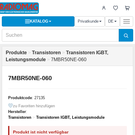
KATALOG
Privatkunde
DE
Togg
navi
Produkte
>
Transistoren
>
Transistoren IGBT,
Leistungsmodule
>
7MBR50NE-060
7MBR50NE-060
Produktcode
: 27135
zu Favoriten hinzufügen
Hersteller
:
Transistoren
>
Transistoren IGBT, Leistungsmodule
Produkt ist nicht verfügbar