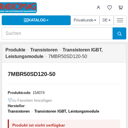
KATALOG
Privatkunde
DE
Togg
navi
Produkte
>
Transistoren
>
Transistoren IGBT,
Leistungsmodule
>
7MBR50SD120-50
7MBR50SD120-50
Produktcode
: 154074
zu Favoriten hinzufügen
Hersteller
:
Transistoren
>
Transistoren IGBT, Leistungsmodule
Produkt ist nicht verfügbar