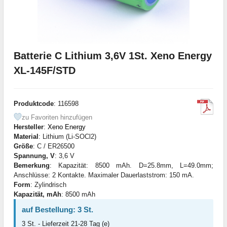
Batterie C Lithium 3,6V 1St. Xeno Energy
XL-145F/STD
Produktcode
: 116598
zu Favoriten hinzufügen
Hersteller
:
Xeno Energy
Material
: Lithium (Li-SOCl2)
Größe
: C / ER26500
Spannung, V
: 3,6 V
Bemerkung
: Kapazität: 8500 mAh. D=25.8mm, L=49.0mm;
Anschlüsse: 2 Kontakte. Maximaler Dauerlaststrom: 150 mA.
Form
: Zylindrisch
Kapazität, mAh
: 8500 mAh
auf Bestellung: 3 St.
3 St. - Lieferzeit 21-28 Tag (e)