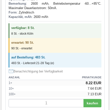
Bemerkung
: 2600 mAh, Betriebstemperatur -60...+85°C.
Maximaler Dauerlaststrom: 50mA.
Form
: Zylindrisch
Kapazität, mAh
: 2600 mAh
verfügbar: 8 St.
8 St. - stock Köln
erwartet: 90 St.
90 St. - erwartet
auf Bestellung: 483 St.
483 St. - Lieferzeit 21-28 Tag (e)
Benachrichtigung bei Verfügbarkeit
ANZAHL
PRIVATKUNDE
8.22 EUR
1+
10+
7.64 EUR
100+
7.13 EUR
kaufen