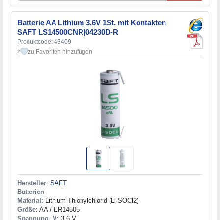
Batterie AA Lithium 3,6V 1St. mit Kontakten
SAFT LS14500CNR|04230D-R
Produktcode: 43409
zu Favoriten hinzufügen
2
Hersteller
:
SAFT
Batterien
Material
: Lithium-Thionylchlorid (Li-SOCl2)
Größe
: AA / ER14505
Spannung, V
: 3,6 V