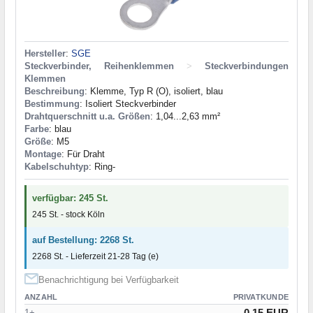
Hersteller
:
SGE
Steckverbinder, Reihenklemmen
>
Steckverbindungen
Klemmen
Beschreibung
: Klemme, Typ R (О), isoliert, blau
Bestimmung
: Isoliert Steckverbinder
Drahtquerschnitt u.a. Größen
: 1,04...2,63 mm²
Farbe
: blau
Größe
: M5
Montage
: Für Draht
Kabelschuhtyp
: Ring-
verfügbar: 245 St.
245 St. - stock Köln
auf Bestellung: 2268 St.
2268 St. - Lieferzeit 21-28 Tag (e)
Benachrichtigung bei Verfügbarkeit
ANZAHL
PRIVATKUNDE
0.15 EUR
1+