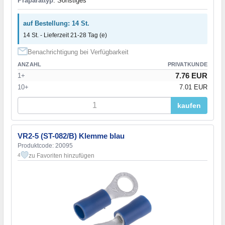
Präparattyp
: Sonstiges
auf Bestellung: 14 St.
14 St. - Lieferzeit 21-28 Tag (e)
Benachrichtigung bei Verfügbarkeit
ANZAHL
PRIVATKUNDE
7.76 EUR
1+
10+
7.01 EUR
kaufen
VR2-5 (ST-082/B) Klemme blau
Produktcode: 20095
zu Favoriten hinzufügen
4