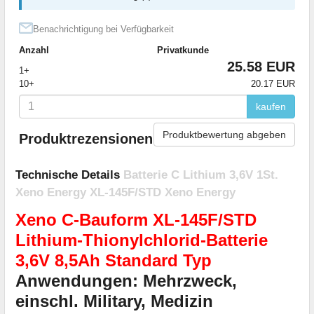
Benachrichtigung bei Verfügbarkeit
Anzahl
Privatkunde
25.58 EUR
1+
10+
20.17 EUR
kaufen
Produktbewertung abgeben
Produktrezensionen
Technische Details
Batterie C Lithium 3,6V 1St.
Xeno Energy XL-145F/STD Xeno Energy
Xeno C-Bauform XL-145F/STD
Lithium-Thionylchlorid-Batterie
3,6V 8,5Ah Standard Typ
Anwendungen: Mehrzweck,
einschl. Military, Medizin