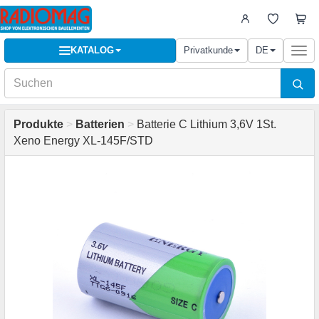
KATALOG
Privatkunde
DE
Togg
navi
Produkte
>
Batterien
>
Batterie C Lithium 3,6V 1St.
Xeno Energy XL-145F/STD