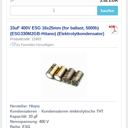
3.52 EUR
1+
kaufen
33uF 400V ESG 16x25mm (for ballast, 5000h)
(ESG330M2GB-Hitano) (Elektrolytkondensator)
Produktcode: 15965
zu Favoriten hinzufügen
1
Hersteller
:
Hitano
Kondensatoren
>
Kondensatoren elektrolytische THT
Kapazität
: 33 µF
Nennspannung
: 400 V
Reihe
: ESG