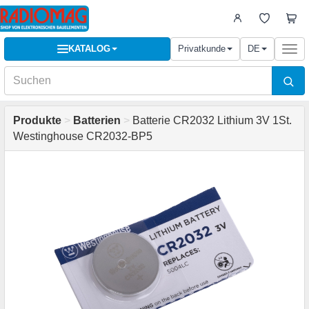
KATALOG
Privatkunde
DE
Togg
navi
Produkte
>
Batterien
>
Batterie CR2032 Lithium 3V 1St.
Westinghouse CR2032-BP5