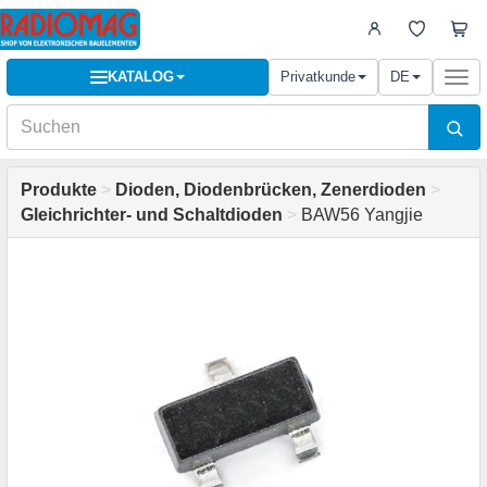
KATALOG
Privatkunde
DE
Togg
navi
Produkte
>
Dioden, Diodenbrücken, Zenerdioden
>
Gleichrichter- und Schaltdioden
>
BAW56 Yangjie