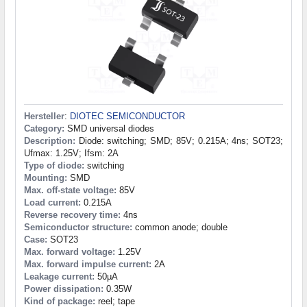
Hersteller
:
DIOTEC SEMICONDUCTOR
Category:
SMD universal diodes
Description:
Diode: switching; SMD; 85V; 0.215A; 4ns; SOT23;
Ufmax: 1.25V; Ifsm: 2A
Type of diode:
switching
Mounting:
SMD
Max. off-state voltage:
85V
Load current:
0.215A
Reverse recovery time:
4ns
Semiconductor structure:
common anode; double
Case:
SOT23
Max. forward voltage:
1.25V
Max. forward impulse current:
2A
Leakage current:
50µA
Power dissipation:
0.35W
Kind of package:
reel; tape