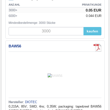
ANZAHL
PRIVATKUNDE
0.05 EUR
3000+
6000+
0.044 EUR
Mindestbestellmenge: 3000 Stücke
kaufen
BAW56
Hersteller
:
DIOTEC
0,215A; 85V; SMD; 4ns; 0,35W; packaging: tape&reel BAW56