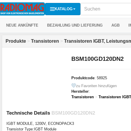
KATALOG
NEUE ANKÜNFTE
BEZAHLUNG UND LIEFERUNG
AGB
I
Produkte
>
Transistoren
>
Transistoren IGBT, Leistungs
BSM100GD120DN2
Produktcode
: 58925
zu Favoriten hinzufügen
Hersteller
:
Transistoren
>
Transistoren IGB
Technische Details
BSM100GD120DN2
IGBT MODULE, 1200V, ECONOPACK3
Transistor Type:IGBT Module