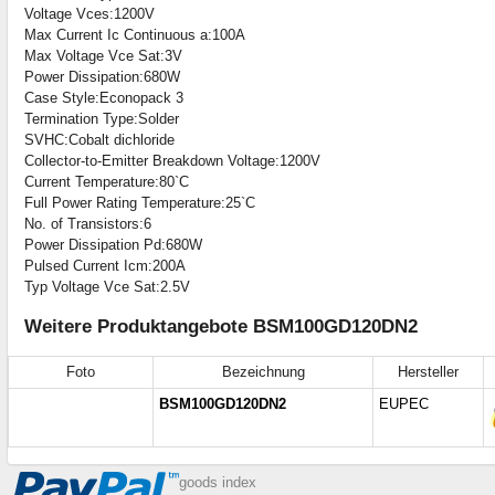
Voltage Vces:1200V
Max Current Ic Continuous a:100A
Max Voltage Vce Sat:3V
Power Dissipation:680W
Case Style:Econopack 3
Termination Type:Solder
SVHC:Cobalt dichloride
Collector-to-Emitter Breakdown Voltage:1200V
Current Temperature:80`C
Full Power Rating Temperature:25`C
No. of Transistors:6
Power Dissipation Pd:680W
Pulsed Current Icm:200A
Typ Voltage Vce Sat:2.5V
Weitere Produktangebote BSM100GD120DN2
Foto
Bezeichnung
Hersteller
BSM100GD120DN2
EUPEC
goods index