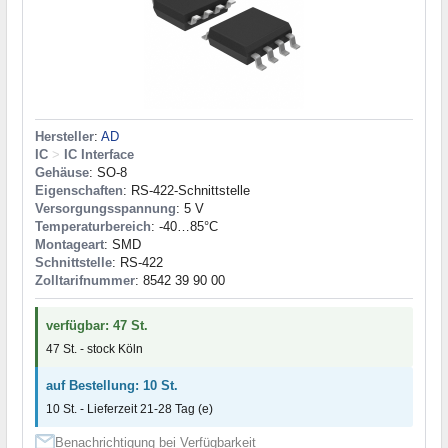
Hersteller
:
AD
IC
>
IC Interface
Gehäuse
: SO-8
Eigenschaften
: RS-422-Schnittstelle
Versorgungsspannung
: 5 V
Temperaturbereich
: -40…85°C
Montageart
: SMD
Schnittstelle
: RS-422
Zolltarifnummer
: 8542 39 90 00
verfügbar: 47 St.
47 St. - stock Köln
auf Bestellung: 10 St.
10 St. - Lieferzeit 21-28 Tag (e)
Benachrichtigung bei Verfügbarkeit