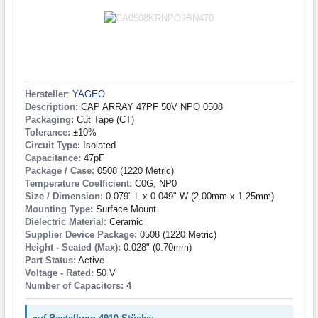
Hersteller
:
YAGEO
Description:
CAP ARRAY 47PF 50V NPO 0508
Packaging:
Cut Tape (CT)
Tolerance:
±10%
Circuit Type:
Isolated
Capacitance:
47pF
Package / Case:
0508 (1220 Metric)
Temperature Coefficient:
C0G, NP0
Size / Dimension:
0.079" L x 0.049" W (2.00mm x 1.25mm)
Mounting Type:
Surface Mount
Dielectric Material:
Ceramic
Supplier Device Package:
0508 (1220 Metric)
Height - Seated (Max):
0.028" (0.70mm)
Part Status:
Active
Voltage - Rated:
50 V
Number of Capacitors:
4