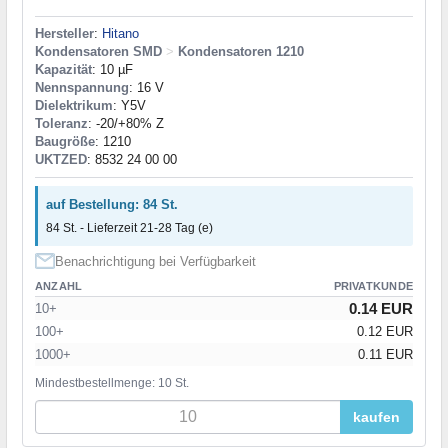
Hersteller
:
Hitano
Kondensatoren SMD
>
Kondensatoren 1210
Kapazität
: 10 µF
Nennspannung
: 16 V
Dielektrikum
: Y5V
Toleranz
: -20/+80% Z
Baugröße
: 1210
UKTZED
: 8532 24 00 00
auf Bestellung: 84 St.
84 St. - Lieferzeit 21-28 Tag (e)
Benachrichtigung bei Verfügbarkeit
ANZAHL
PRIVATKUNDE
0.14 EUR
10+
100+
0.12 EUR
1000+
0.11 EUR
Mindestbestellmenge: 10 St.
kaufen