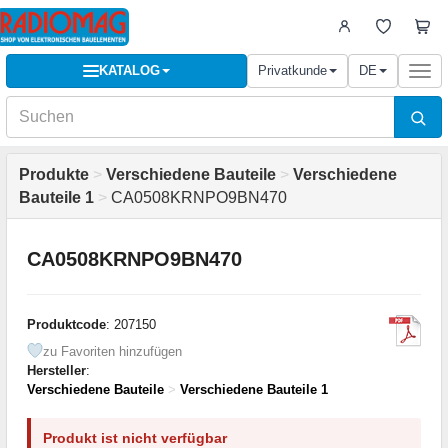
KATALOG
Privatkunde
DE
Togg
navi
Produkte
>
Verschiedene Bauteile
>
Verschiedene
Bauteile 1
>
CA0508KRNPO9BN470
CA0508KRNPO9BN470
Produktcode
: 207150
zu Favoriten hinzufügen
Hersteller
:
Verschiedene Bauteile
>
Verschiedene Bauteile 1
Produkt ist nicht verfügbar