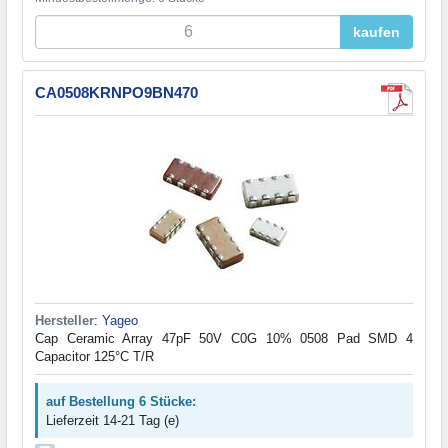
kaufen
CA0508KRNPO9BN470
Hersteller
:
Yageo
Cap Ceramic Array 47pF 50V C0G 10% 0508 Pad SMD 4
Capacitor 125°C T/R
auf Bestellung 6 Stücke:
Lieferzeit 14-21 Tag (e)