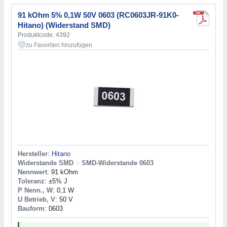
91 kOhm 5% 0,1W 50V 0603 (RC0603JR-91K0-
Hitano) (Widerstand SMD)
Produktcode: 4392
zu Favoriten hinzufügen
Hersteller
:
Hitano
Widerstande SMD
>
SMD-Widerstande 0603
Nennwert
: 91 kOhm
Toleranz
: ±5% J
P Nenn., W
: 0,1 W
U Betrieb, V
: 50 V
Bauform
: 0603