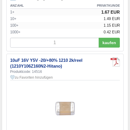
ANZAHL
PRIVATKUNDE
1.67 EUR
1+
10+
1.49 EUR
100+
1.15 EUR
1000+
0.42 EUR
kaufen
10uF 16V Y5V -20/+80% 1210 2k/reel
(1210Y106Z160N2-Hitano)
Produktcode: 14516
zu Favoriten hinzufügen