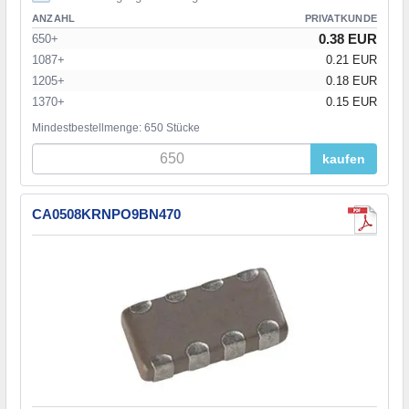
ANZAHL
PRIVATKUNDE
0.38 EUR
650+
1087+
0.21 EUR
1205+
0.18 EUR
1370+
0.15 EUR
Mindestbestellmenge: 650 Stücke
kaufen
CA0508KRNPO9BN470