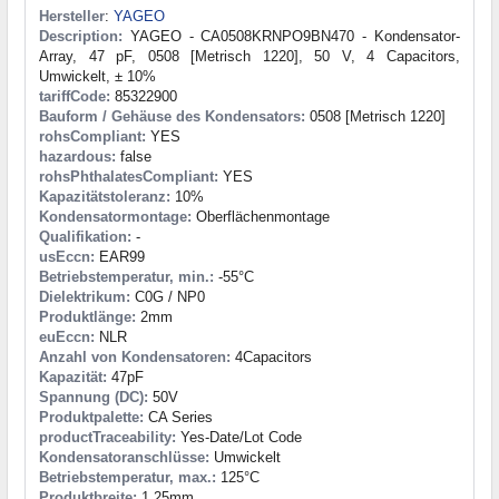
Hersteller
:
YAGEO
Description:
YAGEO - CA0508KRNPO9BN470 - Kondensator-
Array, 47 pF, 0508 [Metrisch 1220], 50 V, 4 Capacitors,
Umwickelt, ± 10%
tariffCode:
85322900
Bauform / Gehäuse des Kondensators:
0508 [Metrisch 1220]
rohsCompliant:
YES
hazardous:
false
rohsPhthalatesCompliant:
YES
Kapazitätstoleranz:
10%
Kondensatormontage:
Oberflächenmontage
Qualifikation:
-
usEccn:
EAR99
Betriebstemperatur, min.:
-55°C
Dielektrikum:
C0G / NP0
Produktlänge:
2mm
euEccn:
NLR
Anzahl von Kondensatoren:
4Capacitors
Kapazität:
47pF
Spannung (DC):
50V
Produktpalette:
CA Series
productTraceability:
Yes-Date/Lot Code
Kondensatoranschlüsse:
Umwickelt
Betriebstemperatur, max.:
125°C
Produktbreite:
1.25mm