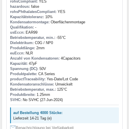
rohsCompliant:
YES
hazardous:
false
rohsPhthalatesCompliant:
YES
Kapazitätstoleranz:
10%
Kondensatormontage:
Oberflächenmontage
Qualifikation:
-
usEccn:
EAR99
Betriebstemperatur, min.:
-55°C
Dielektrikum:
C0G / NP0
Produktlänge:
2mm
euEccn:
NLR
Anzahl von Kondensatoren:
4Capacitors
Kapazität:
47pF
Spannung (DC):
50V
Produktpalette:
CA Series
productTraceability:
Yes-Date/Lot Code
Kondensatoranschlüsse:
Umwickelt
Betriebstemperatur, max.:
125°C
Produktbreite:
1.25mm
SVHC:
No SVHC (27-Jun-2024)
auf Bestellung 4000 Stücke:
Lieferzeit 14-21 Tag (e)
Benachrichtigung bei Verfügbarkeit