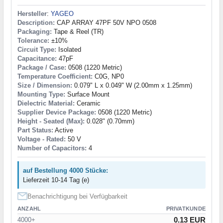
Hersteller
:
YAGEO
Description:
CAP ARRAY 47PF 50V NPO 0508
Packaging:
Tape & Reel (TR)
Tolerance:
±10%
Circuit Type:
Isolated
Capacitance:
47pF
Package / Case:
0508 (1220 Metric)
Temperature Coefficient:
C0G, NP0
Size / Dimension:
0.079" L x 0.049" W (2.00mm x 1.25mm)
Mounting Type:
Surface Mount
Dielectric Material:
Ceramic
Supplier Device Package:
0508 (1220 Metric)
Height - Seated (Max):
0.028" (0.70mm)
Part Status:
Active
Voltage - Rated:
50 V
Number of Capacitors:
4
auf Bestellung 4000 Stücke:
Lieferzeit 10-14 Tag (e)
Benachrichtigung bei Verfügbarkeit
ANZAHL
PRIVATKUNDE
0.13 EUR
4000+