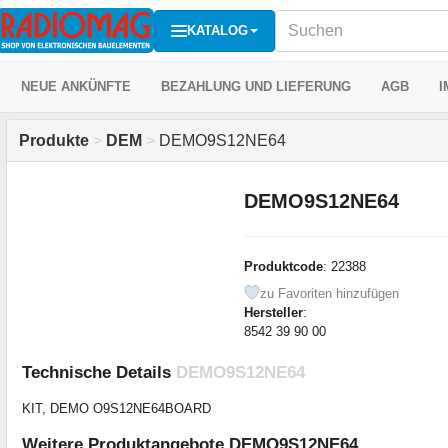
KATALOG
NEUE ANKÜNFTE
BEZAHLUNG UND LIEFERUNG
AGB
I
Produkte
>
DEM
>
DEMO9S12NE64
DEMO9S12NE64
Produktcode
: 22388
zu Favoriten hinzufügen
Hersteller
:
8542 39 90 00
Technische Details
DEMO9S12NE64
KIT, DEMO O9S12NE64BOARD
Weitere Produktangebote DEMO9S12NE64