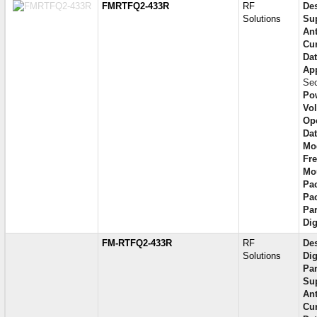
FMRTFQ2-433R
RF
Des
Solutions
Sup
An
Cur
Dat
App
Sec
Pow
Vol
Ope
Dat
Mod
Fr
Mo
Pac
Pa
Par
Di
FM-RTFQ2-433R
RF
Des
Solutions
Di
Par
Sup
An
Cur