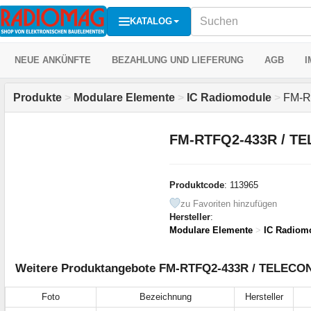
KATALOG
NEUE ANKÜNFTE
BEZAHLUNG UND LIEFERUNG
AGB
I
Produkte
>
Modulare Elemente
>
IC Radiomodule
>
FM-R
FM-RTFQ2-433R / T
Produktcode
: 113965
zu Favoriten hinzufügen
Hersteller
:
Modulare Elemente
>
IC Radiom
Weitere Produktangebote FM-RTFQ2-433R / TELECO
Foto
Bezeichnung
Hersteller