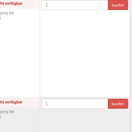
cht verfügbar
kaufen
gung bei
t
cht verfügbar
kaufen
gung bei
t