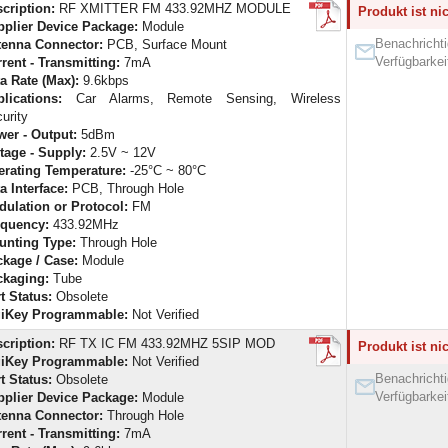
cription:
RF XMITTER FM 433.92MHZ MODULE
Produkt ist ni
plier Device Package:
Module
Benachrichti
tenna Connector:
PCB, Surface Mount
Verfügbarkei
rent - Transmitting:
7mA
a Rate (Max):
9.6kbps
lications:
Car Alarms, Remote Sensing, Wireless
urity
er - Output:
5dBm
tage - Supply:
2.5V ~ 12V
rating Temperature:
-25°C ~ 80°C
a Interface:
PCB, Through Hole
ulation or Protocol:
FM
equency:
433.92MHz
unting Type:
Through Hole
kage / Case:
Module
ckaging:
Tube
t Status:
Obsolete
giKey Programmable:
Not Verified
cription:
RF TX IC FM 433.92MHZ 5SIP MOD
Produkt ist ni
giKey Programmable:
Not Verified
Benachrichti
t Status:
Obsolete
Verfügbarkei
plier Device Package:
Module
tenna Connector:
Through Hole
rent - Transmitting:
7mA