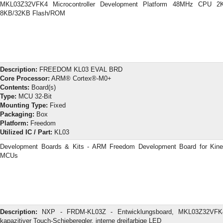
MKL03Z32VFK4 Microcontroller Development Platform 48MHz CPU 
8KB/32KB Flash/ROM
Description:
FREEDOM KL03 EVAL BRD
Core Processor:
ARM® Cortex®-M0+
Contents:
Board(s)
Type:
MCU 32-Bit
Mounting Type:
Fixed
Packaging:
Box
Platform:
Freedom
Utilized IC / Part:
KL03
Development Boards & Kits - ARM Freedom Development Board for Kine
MCUs
Description:
NXP - FRDM-KL03Z - Entwicklungsboard, MKL03Z32VFK
kapazitiver Touch-Schieberegler, interne dreifarbige LED