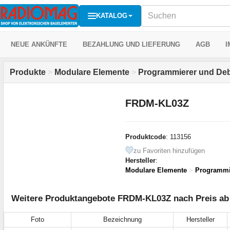
KATALOG
NEUE ANKÜNFTE
BEZAHLUNG UND LIEFERUNG
AGB
I
Produkte
>
Modulare Elemente
>
Programmierer und De
FRDM-KL03Z
Produktcode
: 113156
zu Favoriten hinzufügen
Hersteller
:
Modulare Elemente
>
Programmi
Weitere Produktangebote FRDM-KL03Z nach Preis ab 
Foto
Bezeichnung
Hersteller