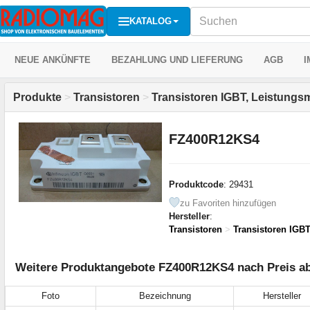
KATALOG
NEUE ANKÜNFTE
BEZAHLUNG UND LIEFERUNG
AGB
I
Produkte
>
Transistoren
>
Transistoren IGBT, Leistungs
FZ400R12KS4
Produktcode
: 29431
zu Favoriten hinzufügen
Hersteller
:
Transistoren
>
Transistoren IGB
Weitere Produktangebote FZ400R12KS4 nach Preis ab
Foto
Bezeichnung
Hersteller