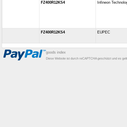
FZ400R12KS4
Infineon Technolo
FZ400R12KS4
EUPEC
goods index
Diese Website ist durch reCAPTCHA geschützt und es gel