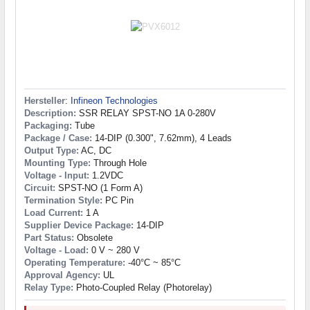
Hersteller
:
Infineon Technologies
Description:
SSR RELAY SPST-NO 1A 0-280V
Packaging:
Tube
Package / Case:
14-DIP (0.300", 7.62mm), 4 Leads
Output Type:
AC, DC
Mounting Type:
Through Hole
Voltage - Input:
1.2VDC
Circuit:
SPST-NO (1 Form A)
Termination Style:
PC Pin
Load Current:
1 A
Supplier Device Package:
14-DIP
Part Status:
Obsolete
Voltage - Load:
0 V ~ 280 V
Operating Temperature:
-40°C ~ 85°C
Approval Agency:
UL
Relay Type:
Photo-Coupled Relay (Photorelay)