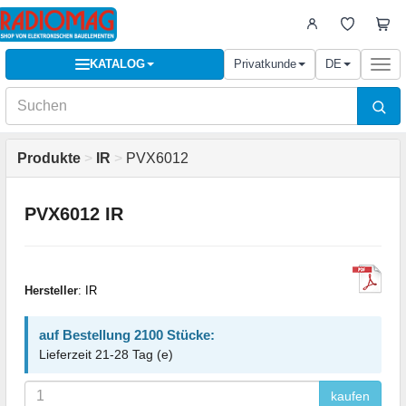
KATALOG
Privatkunde
DE
Togg
navi
Produkte
>
IR
>
PVX6012
PVX6012 IR
Hersteller
:
IR
auf Bestellung 2100 Stücke:
Lieferzeit 21-28 Tag (e)
kaufen