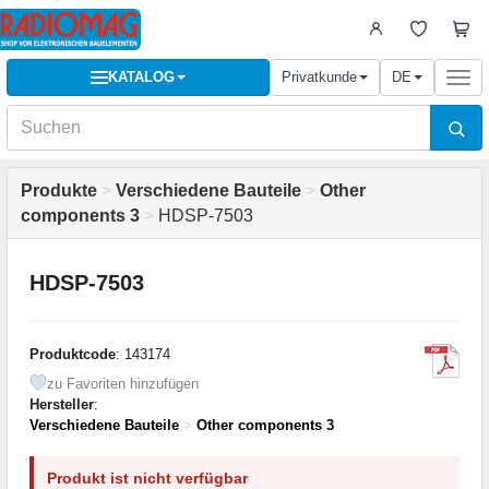
KATALOG
Privatkunde
DE
Togg
navi
Produkte
>
Verschiedene Bauteile
>
Other
components 3
>
HDSP-7503
HDSP-7503
Produktcode
: 143174
zu Favoriten hinzufügen
Hersteller
:
Verschiedene Bauteile
>
Other components 3
Produkt ist nicht verfügbar