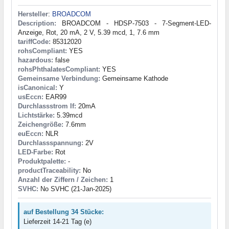
Hersteller
:
BROADCOM
Description:
BROADCOM - HDSP-7503 - 7-Segment-LED-
Anzeige, Rot, 20 mA, 2 V, 5.39 mcd, 1, 7.6 mm
tariffCode:
85312020
rohsCompliant:
YES
hazardous:
false
rohsPhthalatesCompliant:
YES
Gemeinsame Verbindung:
Gemeinsame Kathode
isCanonical:
Y
usEccn:
EAR99
Durchlassstrom If:
20mA
Lichtstärke:
5.39mcd
Zeichengröße:
7.6mm
euEccn:
NLR
Durchlassspannung:
2V
LED-Farbe:
Rot
Produktpalette:
-
productTraceability:
No
Anzahl der Ziffern / Zeichen:
1
SVHC:
No SVHC (21-Jan-2025)
auf Bestellung 34 Stücke:
Lieferzeit 14-21 Tag (e)