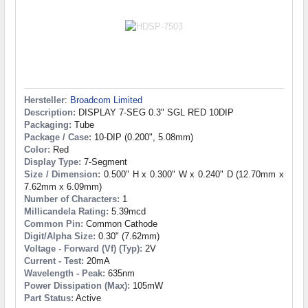
Hersteller
:
Broadcom Limited
Description:
DISPLAY 7-SEG 0.3" SGL RED 10DIP
Packaging:
Tube
Package / Case:
10-DIP (0.200", 5.08mm)
Color:
Red
Display Type:
7-Segment
Size / Dimension:
0.500" H x 0.300" W x 0.240" D (12.70mm x
7.62mm x 6.09mm)
Number of Characters:
1
Millicandela Rating:
5.39mcd
Common Pin:
Common Cathode
Digit/Alpha Size:
0.30" (7.62mm)
Voltage - Forward (Vf) (Typ):
2V
Current - Test:
20mA
Wavelength - Peak:
635nm
Power Dissipation (Max):
105mW
Part Status:
Active